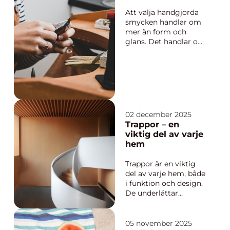
historia
Att välja handgjorda
smycken handlar om
mer än form och
glans. Det handlar om
känslan i materialet,
spåren av verktyg och
små variationer som
gör varje smycke
personligt. I en tid av
massproduktion väljer
må...
02 december 2025
Trappor – en
viktig del av varje
hem
Trappor är en viktig
del av varje hem, både
i funktion och design.
De underlättar
förflyttningen mellan
våningar samtidigt
som de bidrar till
05 november 2025