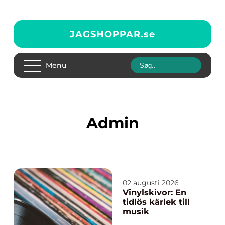
JAGSHOPPAR.
se
Menu
admin
02 augusti 2026
Vinylskivor: En
tidlös kärlek till
musik