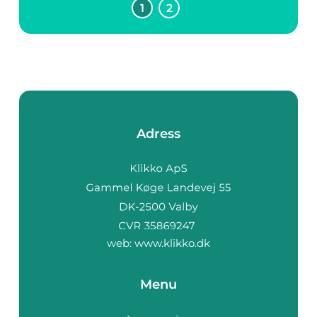
1
2
framförallt för att
skapa innerväggar
och tak i bos...
Adress
web:
www.klikko.dk
Menu