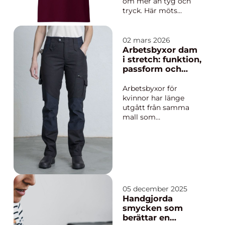
om mer än tyg och
tryck. Här möts
retrokaos, hårda riff
och barndomens
lördagsmorgnar
02 mars 2026
framför tjock-tv:n. T-
Arbetsbyxor dam
shirten blir en
i stretch: funktion,
förlängning av
passform och
personen som bär
hållbarhet i fokus
den: någon som gillar
Arbetsbyxor för
monster, humor,
kvinnor har länge
skivsamlande och en
utgått från samma
rejäl ...
mall som
herrmodeller, bara i
mindre storlekar.
Resultatet har ofta
blivit stela plagg som
skaver, sitter fel och
begränsar rörelserna.
När fler kvinnor
05 december 2025
arbetar ...
Handgjorda
smycken som
berättar en