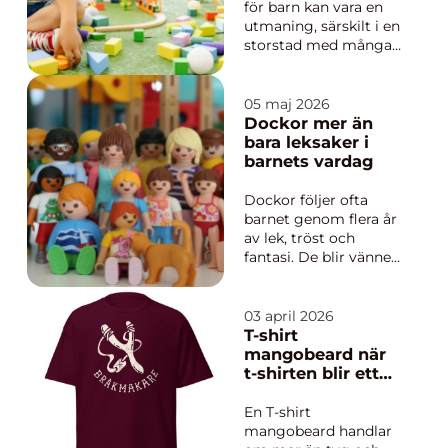
liten besättning av
hela familjen
för barn kan vara en
vaktlar, ...
utmaning, särskilt i en
storstad med många
alternativ. Ett lekland
Stockholmerbjuder en
trygg och
05 maj 2026
inspirerande miljö där
Dockor mer än
barn får röra sig fritt,
bara leksaker i
utforska nya mil...
barnets vardag
Dockor följer ofta
barnet genom flera år
av lek, tröst och
fantasi. De blir vänner
som får vara med på
utflykter, kalas och
godnattsagor.
03 april 2026
Samtidigt är de ett av
T-shirt
de mest utvecklande
mangobeard när
leksakerna som finns.
t-shirten blir ett
Genom att ta hand
statement
om en docka får
En T-shirt
barnet träna ...
mangobeard handlar