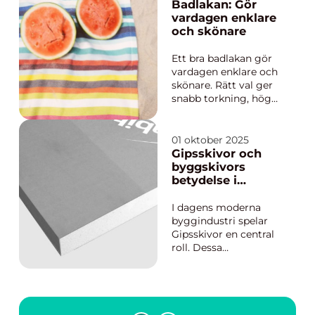
hemmets estetik. Att
Badlakan: Gör
välja rätt trappa
vardagen enklare
handlar om att hitta
och skönare
en balans m...
Ett bra badlakan gör
vardagen enklare och
skönare. Rätt val ger
snabb torkning, hög
komfort och en färg
som håller. Fel val
leder ofta till lång
01 oktober 2025
torktid, trista noppor
Gipsskivor och
och ett platt intryck
byggskivors
redan efter några...
betydelse i
dagens
byggindustri
I dagens moderna
byggindustri spelar
Gipsskivor en central
roll. Dessa
byggmaterial, som
oftast är gjorda av
kalcinergips mellan
två lager av speciellt
papper, används