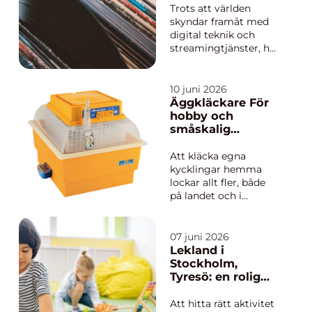
Trots att världen
skyndar framåt med
digital teknik och
streamingtjänster, har
vinylskivor upplevt en
renässans. För många
är dessa skivor inte
10 juni 2026
bara en musikkälla,
Äggkläckare För
utan även en kulturell
hobby och
ikon och ett sam...
småskalig
uppfödning så
lyckas man från
Att kläcka egna
första ägget
kycklingar hemma
lockar allt fler, både
på landet och i
villaträdgården. Med
en modern
Äggkläckare går
07 juni 2026
processen att styra
Lekland i
och planera, oavsett
Stockholm,
om man vill ha några
Tyresö: en rolig
höns till trädgården
och lärorik
eller bygga upp en
upplevelse för
Att hitta rätt aktivitet