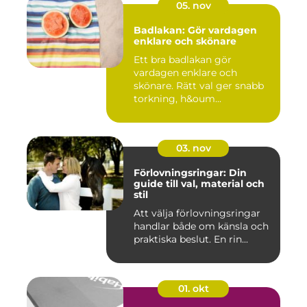
05. nov
Badlakan: Gör vardagen
enklare och skönare
Ett bra badlakan gör
vardagen enklare och
skönare. Rätt val ger snabb
torkning, h&oum...
03. nov
Förlovningsringar: Din
guide till val, material och
stil
Att välja förlovningsringar
handlar både om känsla och
praktiska beslut. En rin...
01. okt