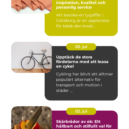
inspiration, kvalitet och
personlig service
Att besöka en tygaffär i
Göteborg är en upplevelse
för både den kreat...
03. jul
Upptäck de stora
fördelarna med att leasa
en cykel
Cykling har blivit ett alltmer
populärt alternativ för
transport och motion i
städer ...
02. jul
Skärbrädor av ek: Ett
hållbart och stilfullt val för