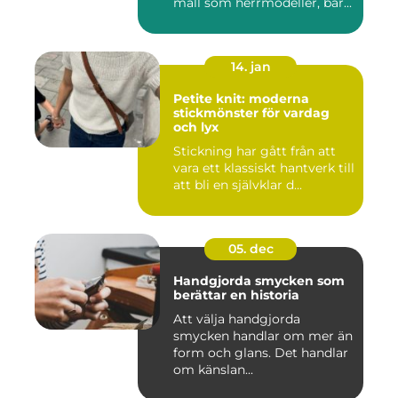
mall som herrmodeller, bar...
14. jan
Petite knit: moderna
stickmönster för vardag
och lyx
Stickning har gått från att
vara ett klassiskt hantverk till
att bli en självklar d...
05. dec
Handgjorda smycken som
berättar en historia
Att välja handgjorda
smycken handlar om mer än
form och glans. Det handlar
om känslan...