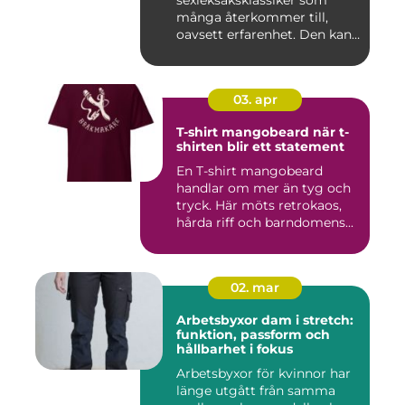
sexleksaksklassiker som
många återkommer till,
oavsett erfarenhet. Den kan
användas ...
03. apr
T-shirt mangobeard när t-
shirten blir ett statement
En T-shirt mangobeard
handlar om mer än tyg och
tryck. Här möts retrokaos,
hårda riff och barndomens...
02. mar
Arbetsbyxor dam i stretch:
funktion, passform och
hållbarhet i fokus
Arbetsbyxor för kvinnor har
länge utgått från samma