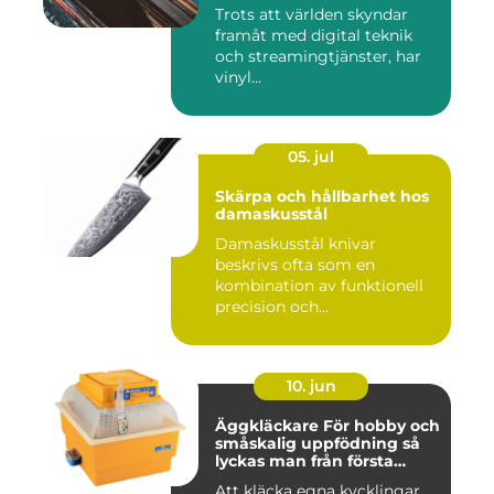
Trots att världen skyndar
framåt med digital teknik
och streamingtjänster, har
vinyl...
05. jul
Skärpa och hållbarhet hos
damaskusstål
Damaskusstål knivar
beskrivs ofta som en
kombination av funktionell
precision och
hantverksm&a...
10. jun
Äggkläckare För hobby och
småskalig uppfödning så
lyckas man från första
ägget
Att kläcka egna kycklingar