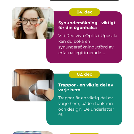
04. dec
Synundersökning - viktigt
för din ögonhälsa
Vid Rediviva Optik i Uppsala
kan du boka en
synundersökningutförd av
erfarna legitimerade ...
02. dec
Trappor - en viktig del av
varje hem
Trappor är en viktig del av
varje hem, både i funktion
och design. De underlättar
f&...