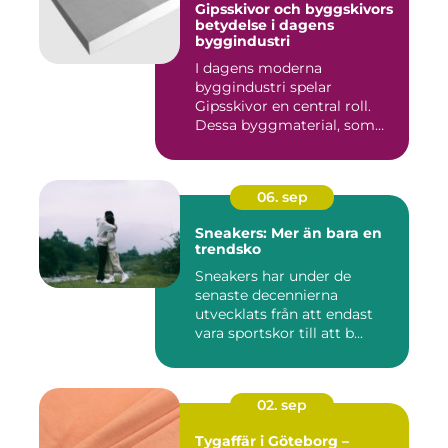
Gipsskivor och byggskivors
betydelse i dagens
byggindustri
I dagens moderna
byggindustri spelar
Gipsskivor en central roll.
Dessa byggmaterial, som
oftast &aum...
06. sep
Sneakers: Mer än bara en
trendsko
Sneakers har under de
senaste decennierna
utvecklats från att endast
vara sportskor till att b...
02. sep
Tygaffär i Göteborg –