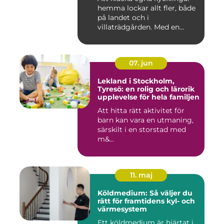
hemma lockar allt fler, både
på landet och i
villaträdgården. Med en
mode...
07. jun
Lekland i Stockholm,
Tyresö: en rolig och lärorik
upplevelse för hela familjen
Att hitta rätt aktivitet för
barn kan vara en utmaning,
särskilt i en storstad med
m&...
11. maj
Köldmedium: Så väljer du
rätt för framtidens kyl- och
värmesystem
Ett köldmedium är hjärtat i