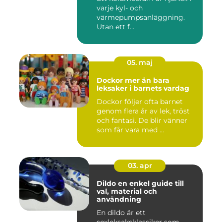
varje kyl- och
värmepumpsanläggning.
Utan ett f...
05. maj
Dockor mer än bara
leksaker i barnets vardag
Dockor följer ofta barnet
genom flera år av lek, tröst
och fantasi. De blir vänner
som får vara med ...
03. apr
Dildo en enkel guide till
val, material och
användning
En dildo är ett