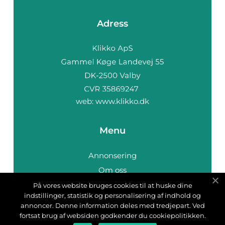
Adress
web:
www.klikko.dk
Menu
Annonsering
Om oss
Cookies
På vores website bruges cookies til at huske dine
indstillinger, statistik og personalisering af indhold og
Kontakta oss
annoncer. Denne information deles med tredjepart. Ved
Sitemap
fortsat brug af websiden godkender du cookiepolitikken.