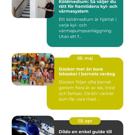
Köldmedium: Så väljer du
rätt för framtidens kyl- och
värmesystem
Ett köldmedium är hjärtat i
varje kyl- och
värmepumpsanläggning.
Utan ett f...
05. maj
Dockor mer än bara
leksaker i barnets vardag
Dockor följer ofta barnet
genom flera år av lek, tröst
och fantasi. De blir vänner
som får vara med ...
03. apr
Dildo en enkel guide till