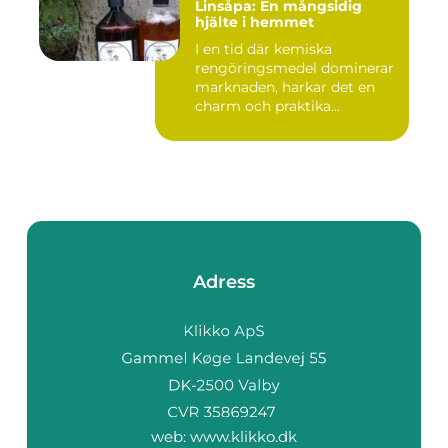
Linsåpa: En mångsidig
hjälte i hemmet
I en tid där kemiska
rengöringsmedel dominerar
marknaden, harkar det en
charm och praktika...
Adress
web:
www.klikko.dk