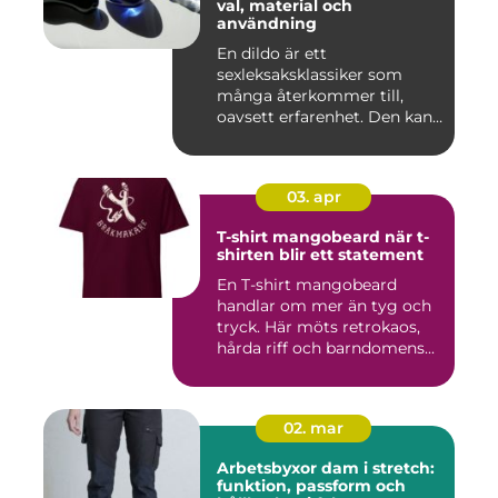
val, material och
användning
En dildo är ett
sexleksaksklassiker som
många återkommer till,
oavsett erfarenhet. Den kan
användas ...
03. apr
T-shirt mangobeard när t-
shirten blir ett statement
En T-shirt mangobeard
handlar om mer än tyg och
tryck. Här möts retrokaos,
hårda riff och barndomens...
02. mar
Arbetsbyxor dam i stretch:
funktion, passform och