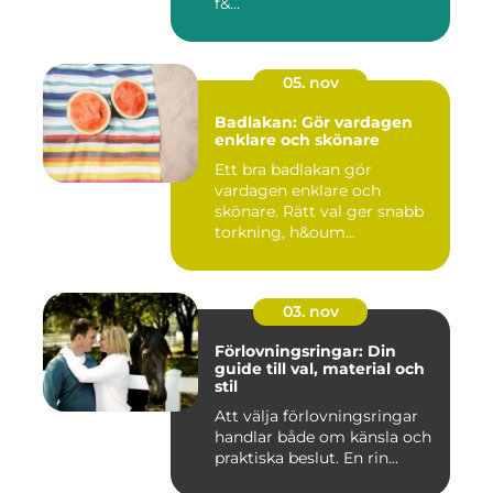
f&...
05. nov
Badlakan: Gör vardagen
enklare och skönare
Ett bra badlakan gör
vardagen enklare och
skönare. Rätt val ger snabb
torkning, h&oum...
03. nov
Förlovningsringar: Din
guide till val, material och
stil
Att välja förlovningsringar
handlar både om känsla och
praktiska beslut. En rin...