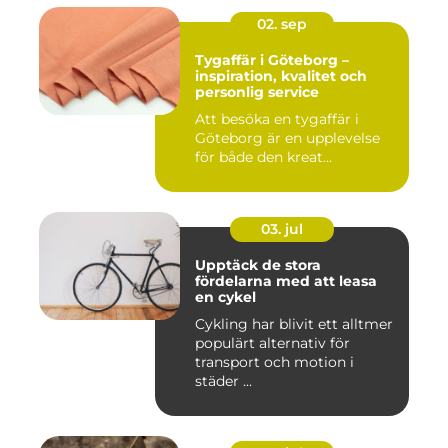
02. sep
Tygaffär i Göteborg –
inspiration, kvalitet och
personlig service
Att besöka en tygaffär i
Göteborg är en upplevelse
för både den kreat...
03. jul
Upptäck de stora
fördelarna med att leasa
en cykel
Cykling har blivit ett alltmer
populärt alternativ för
transport och motion i
städer ...