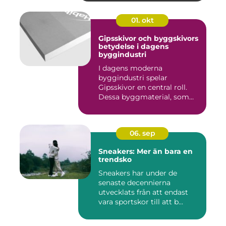
01. okt
Gipsskivor och byggskivors
betydelse i dagens
byggindustri
I dagens moderna
byggindustri spelar
Gipsskivor en central roll.
Dessa byggmaterial, som
oftast &aum...
06. sep
Sneakers: Mer än bara en
trendsko
Sneakers har under de
senaste decennierna
utvecklats från att endast
vara sportskor till att b...