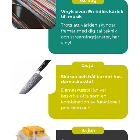
02. aug
Vinylskivor: En tidlös kärlek
till musik
Trots att världen skyndar
framåt med digital teknik
och streamingtjänster, har
vinyl...
05. jul
Skärpa och hållbarhet hos
damaskusstål
Damaskusstål knivar
beskrivs ofta som en
kombination av funktionell
precision och
hantverksm&a...
10. jun