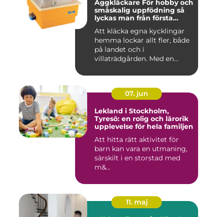
Äggkläckare För hobby och
småskalig uppfödning så
lyckas man från första
ägget
Att kläcka egna kycklingar
hemma lockar allt fler, både
på landet och i
villaträdgården. Med en
mode...
07. jun
Lekland i Stockholm,
Tyresö: en rolig och lärorik
upplevelse för hela familjen
Att hitta rätt aktivitet för
barn kan vara en utmaning,
särskilt i en storstad med
m&...
11. maj