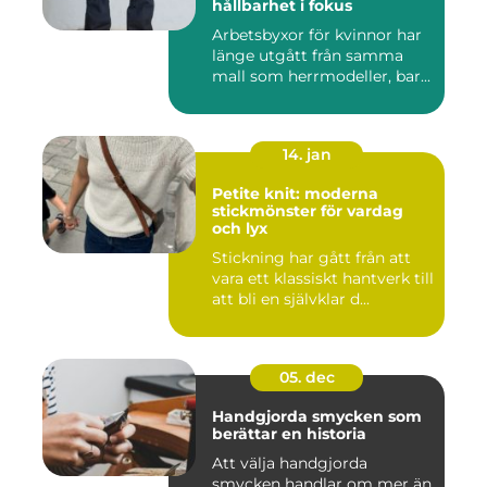
hållbarhet i fokus
Arbetsbyxor för kvinnor har
länge utgått från samma
mall som herrmodeller, bar...
14. jan
Petite knit: moderna
stickmönster för vardag
och lyx
Stickning har gått från att
vara ett klassiskt hantverk till
att bli en självklar d...
05. dec
Handgjorda smycken som
berättar en historia
Att välja handgjorda
smycken handlar om mer än