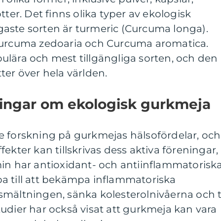
tter. Det finns olika typer av ekologisk
aste sorten är turmeric (Curcuma longa).
Curcuma zedoaria och Curcuma aromatica.
ulära och mest tillgängliga sorten, och den
ter över hela världen.
ningar om ekologisk gurkmeja
e forskning på gurkmejas hälsofördelar, och
ekter kan tillskrivas dess aktiva föreningar,
min har antioxidant- och antiinflammatorisk
a till att bekämpa inflammatoriska
mältningen, sänka kolesterolnivåerna och ti
udier har också visat att gurkmeja kan vara