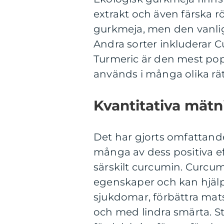
extrakt och även färska rö
gurkmeja, men den vanlig
Andra sorter inkluderar 
Turmeric är den mest pop
används i många olika rät
Kvantitativa mät
Det har gjorts omfattand
många av dess positiva eff
särskilt curcumin. Curcu
egenskaper och kan hjälp
sjukdomar, förbättra mats
och med lindra smärta. St