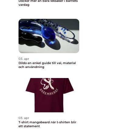
Dockor mer än bara leksaker i barnets
vardag
03. apr
Dildo en enkel guide till val, material
och användning
03. apr
T-shirt mangobeard när t-shirten blir
ett statement