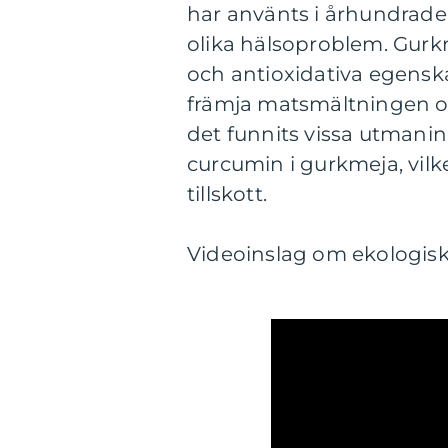
har använts i århundraden
olika hälsoproblem. Gurk
och antioxidativa egenska
främja matsmältningen oc
det funnits vissa utmani
curcumin i gurkmeja, vilke
tillskott.
Videoinslag om ekologis