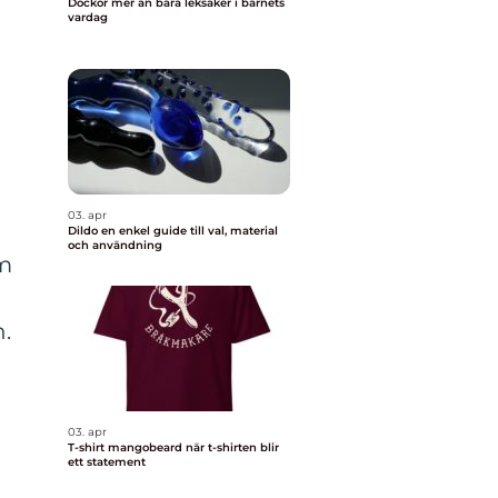
Dockor mer än bara leksaker i barnets
vardag
03. apr
Dildo en enkel guide till val, material
och användning
am
n.
03. apr
T-shirt mangobeard när t-shirten blir
ett statement