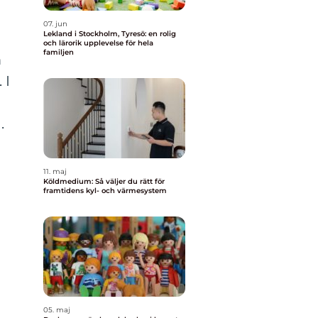
07. jun
Lekland i Stockholm, Tyresö: en rolig
och lärorik upplevelse för hela
familjen
m
 I
.
11. maj
Köldmedium: Så väljer du rätt för
framtidens kyl- och värmesystem
05. maj