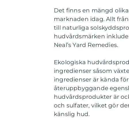
Det finns en mängd olika
marknaden idag. Allt frå
till naturliga solskyddsp
hudvårdsmärken inkluder
Neal’s Yard Remedies.
Ekologiska hudvårdsprod
ingredienser såsom växtex
ingredienser är kända fö
återuppbyggande egenska
hudvårdsprodukter är ocks
och sulfater, vilket gör
känslig hud.