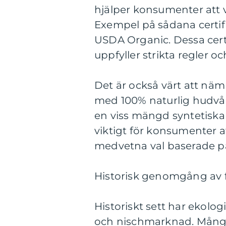
hjälper konsumenter att 
Exempel på sådana certi
USDA Organic. Dessa cert
uppfyller strikta regler o
Det är också värt att nä
med 100% naturlig hudvår
en viss mängd syntetiska 
viktigt för konsumenter a
medvetna val baserade på
Historisk genomgång av 
Historiskt sett har ekolo
och nischmarknad. Mång