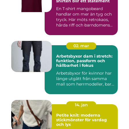
shirten blir ett statement
En T-shirt mangobeard
handlar om mer än tyg och
tryck. Här möts retrokaos,
hårda riff och barndomens...
02. mar
Arbetsbyxor dam i stretch:
funktion, passform och
hållbarhet i fokus
Arbetsbyxor för kvinnor har
länge utgått från samma
mall som herrmodeller, bar...
14. jan
Petite knit: moderna
stickmönster för vardag
och lyx