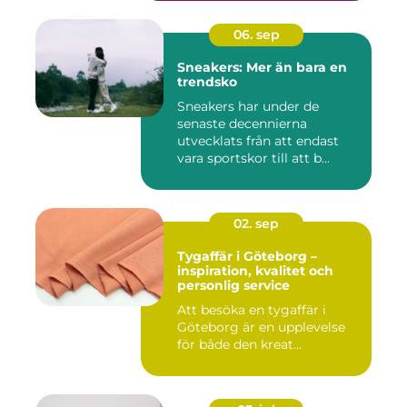
06. sep
Sneakers: Mer än bara en
trendsko
Sneakers har under de
senaste decennierna
utvecklats från att endast
vara sportskor till att b...
02. sep
Tygaffär i Göteborg –
inspiration, kvalitet och
personlig service
Att besöka en tygaffär i
Göteborg är en upplevelse
för både den kreat...