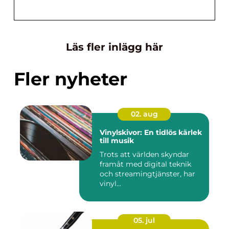
Läs fler inlägg här
Fler nyheter
02. aug
Vinylskivor: En tidlös kärlek
till musik
Trots att världen skyndar
framåt med digital teknik
och streamingtjänster, har
vinyl...
05. jul