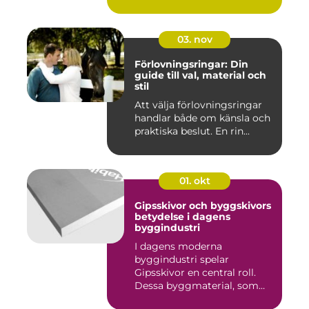
03. nov
Förlovningsringar: Din
guide till val, material och
stil
Att välja förlovningsringar
handlar både om känsla och
praktiska beslut. En rin...
01. okt
Gipsskivor och byggskivors
betydelse i dagens
byggindustri
I dagens moderna
byggindustri spelar
Gipsskivor en central roll.
Dessa byggmaterial, som
oftast &aum...