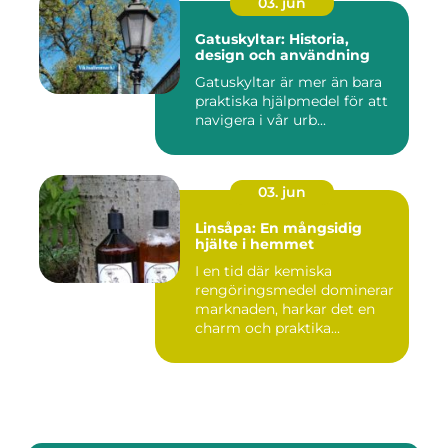
03. jun
Gatuskyltar: Historia,
design och användning
Gatuskyltar är mer än bara
praktiska hjälpmedel för att
navigera i vår urb...
03. jun
Linsåpa: En mångsidig
hjälte i hemmet
I en tid där kemiska
rengöringsmedel dominerar
marknaden, harkar det en
charm och praktika...