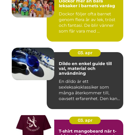
Dockor mer än bara
leksaker i barnets vardag
Dockor följer ofta barnet
genom flera år av lek, tröst
och fantasi. De blir vänner
som får vara med ...
03. apr
Dildo en enkel guide till
val, material och
användning
En dildo är ett
sexleksaksklassiker som
många återkommer till,
oavsett erfarenhet. Den kan
användas ...
03. apr
T-shirt mangobeard när t-