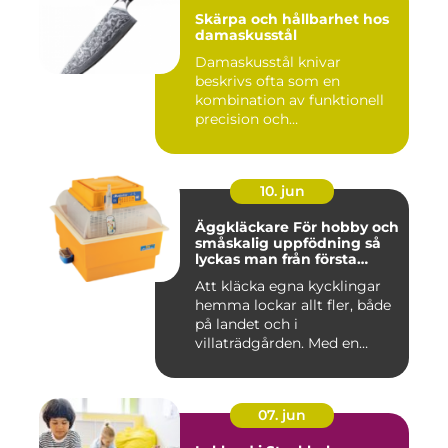
Skärpa och hållbarhet hos
damaskusstål
Damaskusstål knivar
beskrivs ofta som en
kombination av funktionell
precision och
hantverksm&a...
10. jun
Äggkläckare För hobby och
småskalig uppfödning så
lyckas man från första
ägget
Att kläcka egna kycklingar
hemma lockar allt fler, både
på landet och i
villaträdgården. Med en
mode...
07. jun