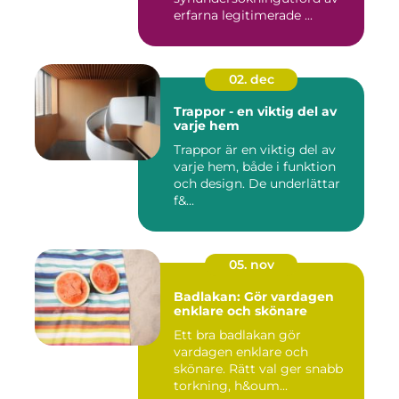
erfarna legitimerade ...
02. dec
Trappor - en viktig del av
varje hem
Trappor är en viktig del av
varje hem, både i funktion
och design. De underlättar
f&...
05. nov
Badlakan: Gör vardagen
enklare och skönare
Ett bra badlakan gör
vardagen enklare och
skönare. Rätt val ger snabb
torkning, h&oum...