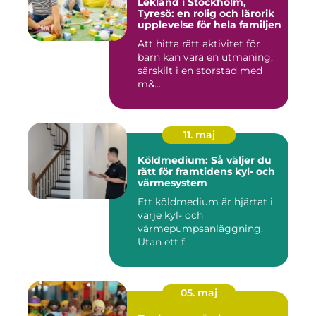
Lekland i Stockholm,
Tyresö: en rolig och lärorik
upplevelse för hela familjen
Att hitta rätt aktivitet för
barn kan vara en utmaning,
särskilt i en storstad med
m&...
11. maj
Köldmedium: Så väljer du
rätt för framtidens kyl- och
värmesystem
Ett köldmedium är hjärtat i
varje kyl- och
värmepumpsanläggning.
Utan ett f...
05. maj