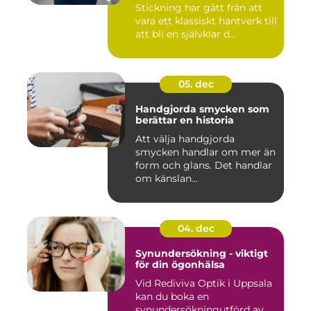
Stickning har gått från att
vara ett klassiskt hantverk till
att bli en självklar d...
05. dec
Handgjorda smycken som
berättar en historia
Att välja handgjorda
smycken handlar om mer än
form och glans. Det handlar
om känslan...
04. dec
Synundersökning - viktigt
för din ögonhälsa
Vid Rediviva Optik i Uppsala
kan du boka en
synundersökningutförd av