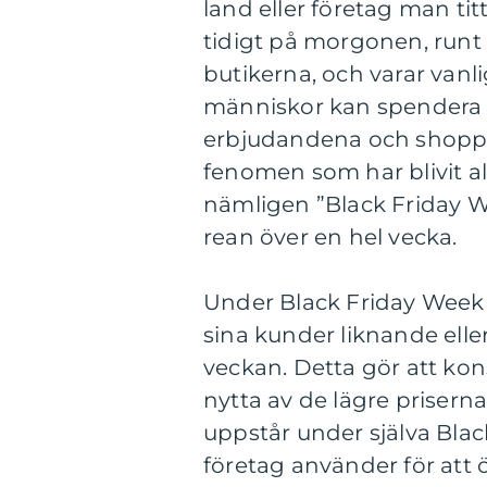
land eller företag man titt
tidigt på morgonen, runt 
butikerna, och varar vanl
människor kan spendera e
erbjudandena och shoppa t
fenomen som har blivit a
nämligen ”Black Friday We
rean över en hel vecka.
Under Black Friday Week
sina kunder liknande elle
veckan. Detta gör att kon
nytta av de lägre prisern
uppstår under själva Blac
företag använder för att 