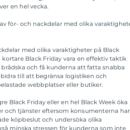
ver en hel vecka.
v för- och nackdelar med olika varaktighet
ckdelar med olika varaktigheter på Black
 kortare Black Friday vara en effektiv taktik
v brådska och få kunderna att fatta snabba
idra till att begränsa logistiken och
elastade webbplatser eller butiker.
re Black Friday eller en hel Black Week öka
er och tjänster eftersom konsumenterna ha
rade köpbeslut och undersöka olika
så minska stressen för kunderna som inte