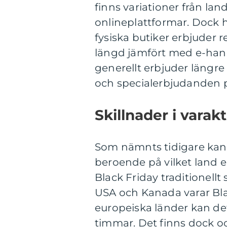
finns variationer från lan
onlineplattformar. Dock h
fysiska butiker erbjuder 
längd jämfört med e-hand
generellt erbjuder längre
och specialerbjudanden p
Skillnader i varak
Som nämnts tidigare kan 
beroende på vilket land el
Black Friday traditionellt 
USA och Kanada varar Blac
europeiska länder kan det
timmar. Det finns dock o