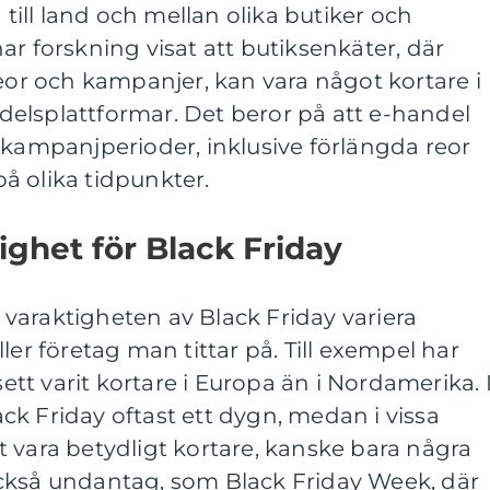
d till land och mellan olika butiker och
ar forskning visat att butiksenkäter, där
reor och kampanjer, kan vara något kortare i
elsplattformar. Det beror på att e-handel
 kampanjperioder, inklusive förlängda reor
å olika tidpunkter.
tighet för Black Friday
varaktigheten av Black Friday variera
ler företag man tittar på. Till exempel har
sett varit kortare i Europa än i Nordamerika. 
k Friday oftast ett dygn, medan i vissa
 vara betydligt kortare, kanske bara några
ckså undantag, som Black Friday Week, där