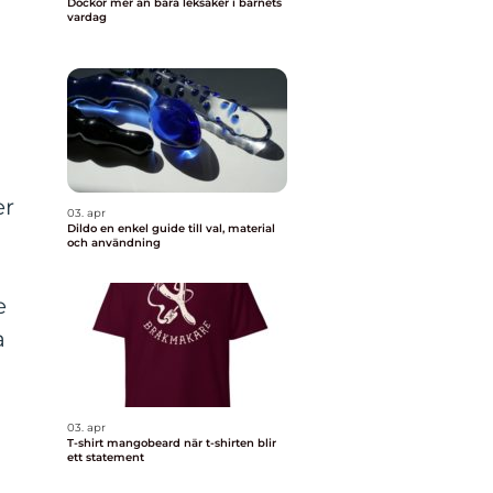
Dockor mer än bara leksaker i barnets
vardag
er
03. apr
Dildo en enkel guide till val, material
och användning
e
a
a
03. apr
T-shirt mangobeard när t-shirten blir
ett statement