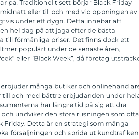
ar på. Traditionellt sett börjar Black Friday
midnatt eller till och med vid öppningen av
igtvis under ett dygn. Detta innebär att
n hel dag på att jaga efter de bästa
ill förmånliga priser. Det finns dock ett
lltmer populärt under de senaste åren,
ek” eller ”Black Week”, då företag utsträck
 erbjuder många butiker och onlinehandlar
r till och med bättre erbjudanden under hel
sumenterna har längre tid på sig att dra
a och undviker den stora rusningen som oft
k Friday. Detta är en strategi som många
öka försäljningen och sprida ut kundtrafiken