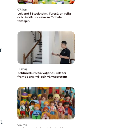
07. jun
Lekland i Stockholm, Tyresö: en rolig
och lärorik upplevelse för hela
familjen
r
n
11. maj
Köldmedium: Så väljer du rätt för
framtidens kyl- och värmesystem
t
05. maj