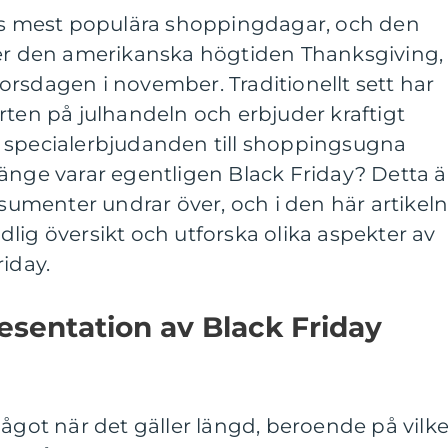
ets mest populära shoppingdagar, och den
ter den amerikanska högtiden Thanksgiving,
 torsdagen i november. Traditionellt sett har
rten på julhandeln och erbjuder kraftigt
 specialerbjudanden till shoppingsugna
änge varar egentligen Black Friday? Detta ä
menter undrar över, och i den här artikel
lig översikt och utforska olika aspekter av
riday.
sentation av Black Friday
något när det gäller längd, beroende på vilke