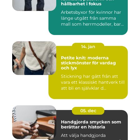
hållbarhet i fokus
Arbetsbyxor för kvinnor har
länge utgått från samma
mall som herrmodeller, bar...
14. jan
Petite knit: moderna
stickmönster för vardag
och lyx
Stickning har gått från att
vara ett klassiskt hantverk till
att bli en självklar d...
05. dec
Handgjorda smycken som
berättar en historia
Att välja handgjorda