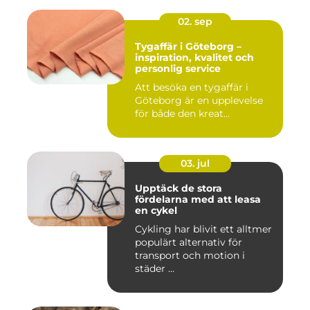
02. sep
Tygaffär i Göteborg –
inspiration, kvalitet och
personlig service
Att besöka en tygaffär i
Göteborg är en upplevelse
för både den kreat...
03. jul
Upptäck de stora
fördelarna med att leasa
en cykel
Cykling har blivit ett alltmer
populärt alternativ för
transport och motion i
städer ...