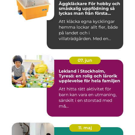
Äggkläckare För hobby och
småskalig uppfödning så
lyckas man från första
ägget
Att kläcka egna kycklingar
hemma lockar allt fler, både
på landet och i
villaträdgården. Med en
mode...
07. jun
Lekland i Stockholm,
Tyresö: en rolig och lärorik
upplevelse för hela familjen
Att hitta rätt aktivitet för
barn kan vara en utmaning,
särskilt i en storstad med
m&...
11. maj