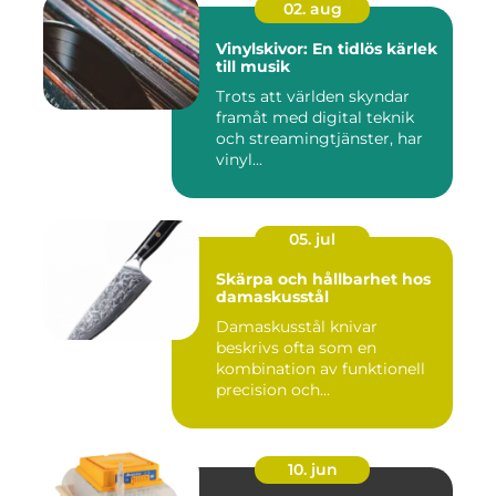
02. aug
Vinylskivor: En tidlös kärlek
till musik
Trots att världen skyndar
framåt med digital teknik
och streamingtjänster, har
vinyl...
05. jul
Skärpa och hållbarhet hos
damaskusstål
Damaskusstål knivar
beskrivs ofta som en
kombination av funktionell
precision och
hantverksm&a...
10. jun