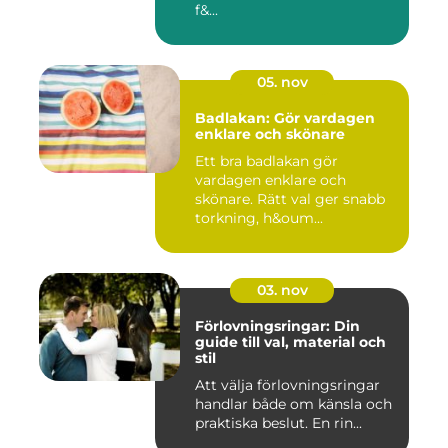
f&...
05. nov
Badlakan: Gör vardagen
enklare och skönare
Ett bra badlakan gör
vardagen enklare och
skönare. Rätt val ger snabb
torkning, h&oum...
03. nov
Förlovningsringar: Din
guide till val, material och
stil
Att välja förlovningsringar
handlar både om känsla och
praktiska beslut. En rin...