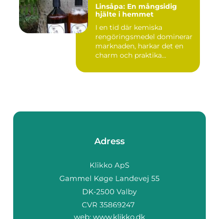
Linsåpa: En mångsidig
hjälte i hemmet
I en tid där kemiska
rengöringsmedel dominerar
marknaden, harkar det en
charm och praktika...
Adress
web:
www.klikko.dk