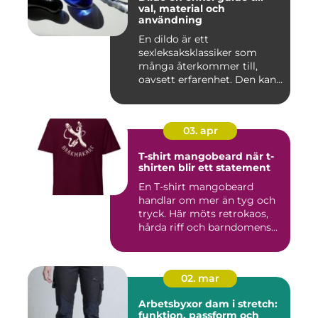
val, material och
användning
En dildo är ett
sexleksaksklassiker som
många återkommer till,
oavsett erfarenhet. Den kan
användas ...
03. apr
T-shirt mangobeard när t-
shirten blir ett statement
En T-shirt mangobeard
handlar om mer än tyg och
tryck. Här möts retrokaos,
hårda riff och barndomens...
02. mar
Arbetsbyxor dam i stretch:
funktion, passform och