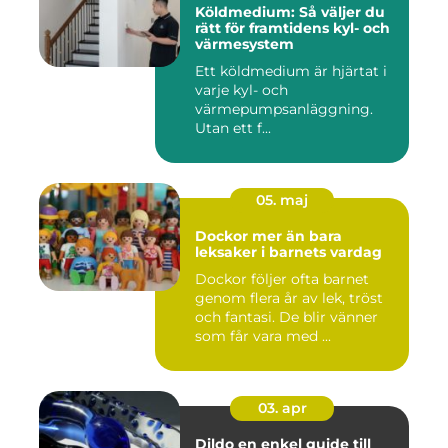
Köldmedium: Så väljer du
rätt för framtidens kyl- och
värmesystem
Ett köldmedium är hjärtat i
varje kyl- och
värmepumpsanläggning.
Utan ett f...
05. maj
Dockor mer än bara
leksaker i barnets vardag
Dockor följer ofta barnet
genom flera år av lek, tröst
och fantasi. De blir vänner
som får vara med ...
03. apr
Dildo en enkel guide till