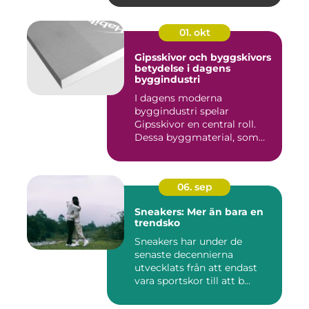
01. okt
Gipsskivor och byggskivors
betydelse i dagens
byggindustri
I dagens moderna
byggindustri spelar
Gipsskivor en central roll.
Dessa byggmaterial, som
oftast &aum...
06. sep
Sneakers: Mer än bara en
trendsko
Sneakers har under de
senaste decennierna
utvecklats från att endast
vara sportskor till att b...