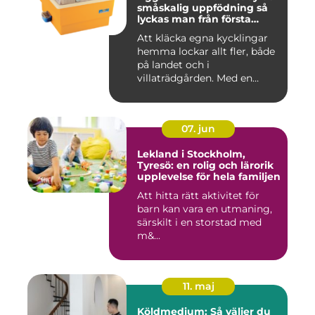
småskalig uppfödning så
lyckas man från första
ägget
Att kläcka egna kycklingar
hemma lockar allt fler, både
på landet och i
villaträdgården. Med en
mode...
07. jun
Lekland i Stockholm,
Tyresö: en rolig och lärorik
upplevelse för hela familjen
Att hitta rätt aktivitet för
barn kan vara en utmaning,
särskilt i en storstad med
m&...
11. maj
Köldmedium: Så väljer du