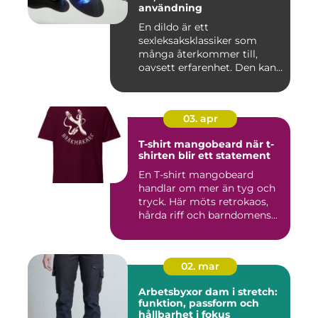
användning
En dildo är ett
sexleksaksklassiker som
många återkommer till,
oavsett erfarenhet. Den kan
användas ...
03. apr
T-shirt mangobeard när t-
shirten blir ett statement
En T-shirt mangobeard
handlar om mer än tyg och
tryck. Här möts retrokaos,
hårda riff och barndomens...
02. mar
Arbetsbyxor dam i stretch:
funktion, passform och
hållbarhet i fokus