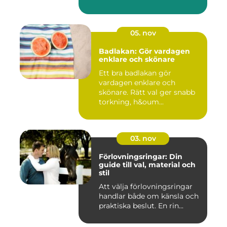
05. nov
Badlakan: Gör vardagen
enklare och skönare
Ett bra badlakan gör
vardagen enklare och
skönare. Rätt val ger snabb
torkning, h&oum...
03. nov
Förlovningsringar: Din
guide till val, material och
stil
Att välja förlovningsringar
handlar både om känsla och
praktiska beslut. En rin...