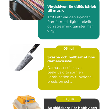
Vinylskivor: En tidlös kärlek
till musik
Trots att världen skyndar
framåt med digital teknik
och streamingtjänster, har
vinyl...
05. jul
Skärpa och hållbarhet hos
damaskusstål
Damaskusstål knivar
beskrivs ofta som en
kombination av funktionell
precision och
hantverksm&a...
10. jun
Äggkläckare För hobby och