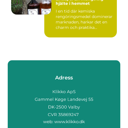
hjälte i hemmet
I en tid där kemiska
rengöringsmedel dominerar
marknaden, harkar det en
charm och praktika...
Adress
web:
www.klikko.dk