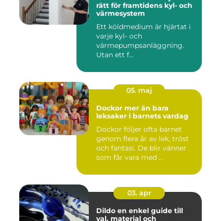
rätt för framtidens kyl- och
värmesystem
Ett köldmedium är hjärtat i
varje kyl- och
värmepumpsanläggning.
Utan ett f...
05. maj
Dockor mer än bara
leksaker i barnets vardag
Dockor följer ofta barnet
genom flera år av lek, tröst
och fantasi. De blir vänner
som får vara med ...
03. apr
Dildo en enkel guide till
val, material och