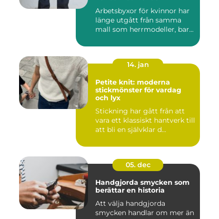
Arbetsbyxor för kvinnor har
länge utgått från samma
mall som herrmodeller, bar...
14. jan
Petite knit: moderna
stickmönster för vardag
och lyx
Stickning har gått från att
vara ett klassiskt hantverk till
att bli en självklar d...
05. dec
Handgjorda smycken som
berättar en historia
Att välja handgjorda
smycken handlar om mer än