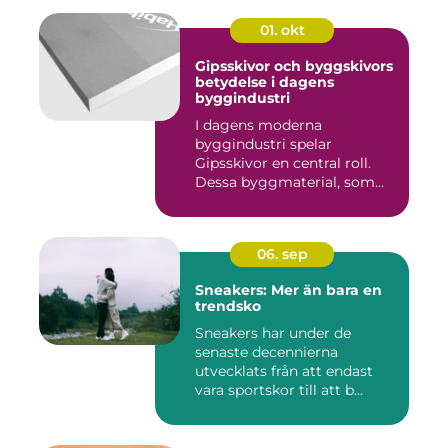
01. okt
Gipsskivor och byggskivors
betydelse i dagens
byggindustri
I dagens moderna
byggindustri spelar
Gipsskivor en central roll.
Dessa byggmaterial, som
oftast &aum...
06. sep
Sneakers: Mer än bara en
trendsko
Sneakers har under de
senaste decennierna
utvecklats från att endast
vara sportskor till att b...