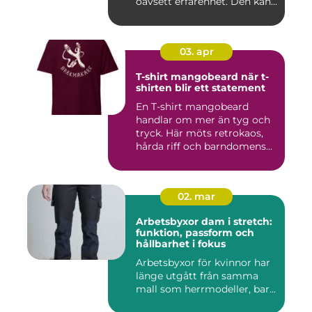
oavsett erfarenhet. Den kan
användas ...
03. apr
T-shirt mangobeard när t-
shirten blir ett statement
En T-shirt mangobeard
handlar om mer än tyg och
tryck. Här möts retrokaos,
hårda riff och barndomens...
02. mar
Arbetsbyxor dam i stretch:
funktion, passform och
hållbarhet i fokus
Arbetsbyxor för kvinnor har
länge utgått från samma
mall som herrmodeller, bar...