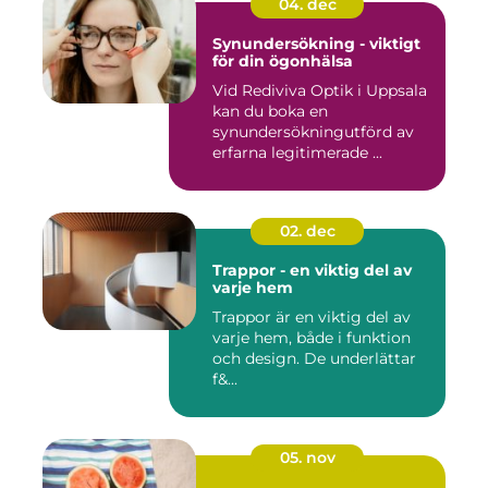
04. dec
Synundersökning - viktigt
för din ögonhälsa
Vid Rediviva Optik i Uppsala
kan du boka en
synundersökningutförd av
erfarna legitimerade ...
02. dec
Trappor - en viktig del av
varje hem
Trappor är en viktig del av
varje hem, både i funktion
och design. De underlättar
f&...
05. nov