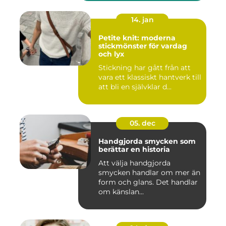
14. jan
Petite knit: moderna
stickmönster för vardag
och lyx
Stickning har gått från att
vara ett klassiskt hantverk till
att bli en självklar d...
05. dec
Handgjorda smycken som
berättar en historia
Att välja handgjorda
smycken handlar om mer än
form och glans. Det handlar
om känslan...