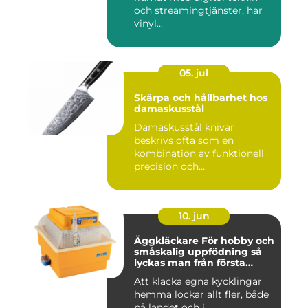
och streamingtjänster, har
vinyl...
05. jul
Skärpa och hållbarhet hos
damaskusstål
Damaskusstål knivar
beskrivs ofta som en
kombination av funktionell
precision och
hantverksm&a...
10. jun
Äggkläckare För hobby och
småskalig uppfödning så
lyckas man från första
ägget
Att kläcka egna kycklingar
hemma lockar allt fler, både
på landet och i