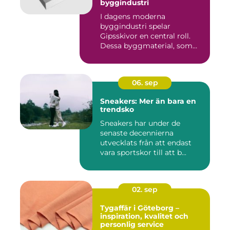
byggindustri
I dagens moderna
byggindustri spelar
Gipsskivor en central roll.
Dessa byggmaterial, som
oftast &aum...
06. sep
Sneakers: Mer än bara en
trendsko
Sneakers har under de
senaste decennierna
utvecklats från att endast
vara sportskor till att b...
02. sep
Tygaffär i Göteborg –
inspiration, kvalitet och
personlig service