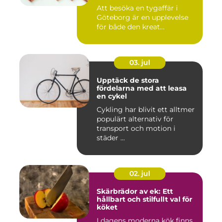
Att besöka en tygaffär i
Göteborg är en upplevelse
för både den kreat...
03. jul
Upptäck de stora
fördelarna med att leasa
en cykel
Cykling har blivit ett alltmer
populärt alternativ för
transport och motion i
städer ...
02. jul
Skärbrädor av ek: Ett
hållbart och stilfullt val för
köket
I dagens moderna kök finns