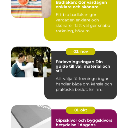
Badlakan: Gör vardagen
enklare och skönare
Ett bra badlakan gör
vardagen enklare och
skönare. Rätt val ger snabb
torkning, h&oum...
03. nov
Förlovningsringar: Din
guide till val, material och
stil
Att välja förlovningsringar
handlar både om känsla och
praktiska beslut. En rin...
01. okt
Gipsskivor och byggskivors
betydelse i dagens