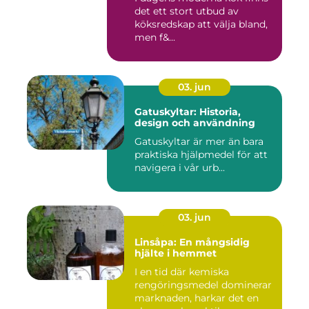
det ett stort utbud av
köksredskap att välja bland,
men f&...
03. jun
Gatuskyltar: Historia,
design och användning
Gatuskyltar är mer än bara
praktiska hjälpmedel för att
navigera i vår urb...
03. jun
Linsåpa: En mångsidig
hjälte i hemmet
I en tid där kemiska
rengöringsmedel dominerar
marknaden, harkar det en