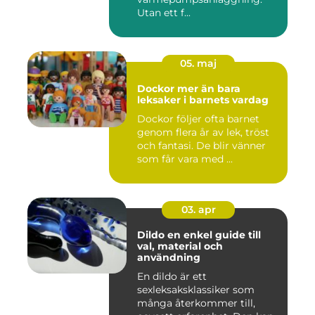
Utan ett f...
05. maj
Dockor mer än bara
leksaker i barnets vardag
Dockor följer ofta barnet
genom flera år av lek, tröst
och fantasi. De blir vänner
som får vara med ...
03. apr
Dildo en enkel guide till
val, material och
användning
En dildo är ett
sexleksaksklassiker som
många återkommer till,