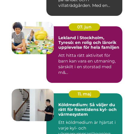
villaträdgården. Med en
mode...
07. jun
Lekland i Stockholm,
Tyresö: en rolig och lärorik
upplevelse för hela familjen
Att hitta rätt aktivitet för
barn kan vara en utmaning,
särskilt i en storstad med
m&...
11. maj
Köldmedium: Så väljer du
rätt för framtidens kyl- och
värmesystem
Ett köldmedium är hjärtat i
varje kyl- och
värmepumpsanläggning.