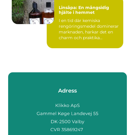
Linsåpa: En mångsidig
hjälte i hemmet
I en tid där kemiska
rengöringsmedel dominerar
marknaden, harkar det en
charm och praktika...
Adress