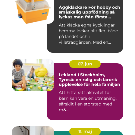
Äggkläckare För hobby och
småskalig uppfödning så
lyckas man från första
ägget
Att kläcka egna kycklingar
hemma lockar allt fler, både
på landet och i
villaträdgården. Med en
mode...
07. jun
Lekland i Stockholm,
Tyresö: en rolig och lärorik
upplevelse för hela familjen
Att hitta rätt aktivitet för
barn kan vara en utmaning,
särskilt i en storstad med
m&...
11. maj