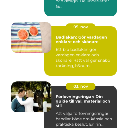
och design. De underlättar
f&...
05. nov
Badlakan: Gör vardagen
enklare och skönare
Ett bra badlakan gör
vardagen enklare och
skönare. Rätt val ger snabb
torkning, h&oum...
03. nov
Förlovningsringar: Din
guide till val, material och
stil
Att välja förlovningsringar
handlar både om känsla och
praktiska beslut. En rin...