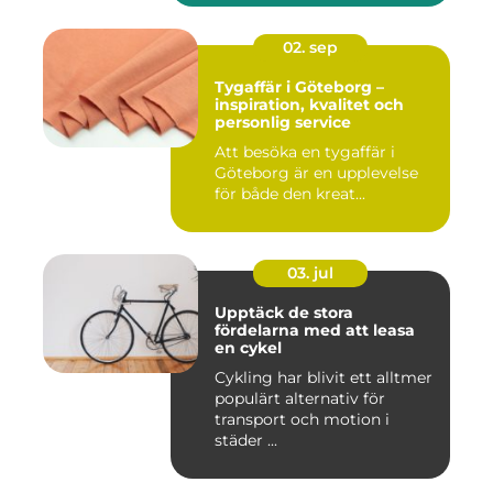
02. sep
Tygaffär i Göteborg –
inspiration, kvalitet och
personlig service
Att besöka en tygaffär i
Göteborg är en upplevelse
för både den kreat...
03. jul
Upptäck de stora
fördelarna med att leasa
en cykel
Cykling har blivit ett alltmer
populärt alternativ för
transport och motion i
städer ...