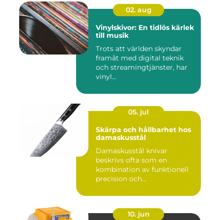
02. aug
Vinylskivor: En tidlös kärlek
till musik
Trots att världen skyndar
framåt med digital teknik
och streamingtjänster, har
vinyl...
05. jul
Skärpa och hållbarhet hos
damaskusstål
Damaskusstål knivar
beskrivs ofta som en
kombination av funktionell
precision och
hantverksm&a...
10. jun