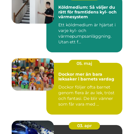
Köldmedium: Så väljer du
rätt för framtidens kyl- och
värmesystem
Ett köldmedium är hjärtat i
varje kyl- och
värmepumpsanläggning.
Utan ett f...
05. maj
Dockor mer än bara
leksaker i barnets vardag
Dockor följer ofta barnet
genom flera år av lek, tröst
och fantasi. De blir vänner
som får vara med ...
03. apr