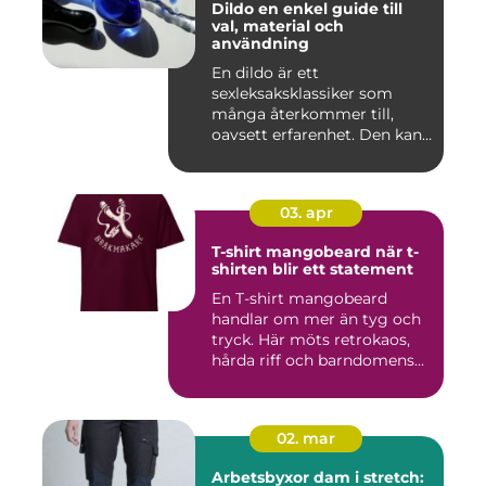
Dildo en enkel guide till
val, material och
användning
En dildo är ett
sexleksaksklassiker som
många återkommer till,
oavsett erfarenhet. Den kan
användas ...
03. apr
T-shirt mangobeard när t-
shirten blir ett statement
En T-shirt mangobeard
handlar om mer än tyg och
tryck. Här möts retrokaos,
hårda riff och barndomens...
02. mar
Arbetsbyxor dam i stretch: