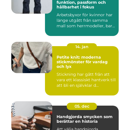
funktion, passform och
hållbarhet i fokus
Arbetsbyxor för kvinnor har
länge utgått från samma
mall som herrmodeller, bar...
14. jan
Petite knit: moderna
stickmönster för vardag
och lyx
Stickning har gått från att
vara ett klassiskt hantverk till
att bli en självklar d...
05. dec
Handgjorda smycken som
berättar en historia
Att välja handgjorda