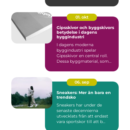
01. okt
Gipsskivor och byggskivors
betydelse i dagens
byggindustri
I dagens moderna
byggindustri spelar
Gipsskivor en central roll.
Dessa byggmaterial, som
oftast &aum...
06. sep
Sneakers: Mer än bara en
trendsko
Sneakers har under de
senaste decennierna
utvecklats från att endast
vara sportskor till att b...