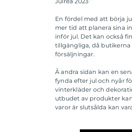
Julrea 2023”
En fördel med att börja j
mer tid att planera sina
inför jul. Det kan också f
tillgängliga, då butikerna
försäljningar.
Å andra sidan kan en senar
fynda efter jul och nyår f
vinterkläder och dekorati
utbudet av produkter kan 
varor är slutsålda kan var