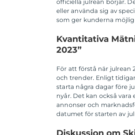
officiella julrean börjar.
eller använda sig av speci
som ger kunderna möjlig
Kvantitativa Mätn
2023”
För att förstå när julrean
och trender. Enligt tidigar
starta några dagar före ju
nyår. Det kan också vara e
annonser och marknadsför
datumet för starten av jul
Diskussion om Ski