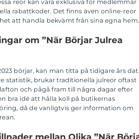
 Dessa reor kan vara exklusiva för medlemmar
ella rabattkoder. Det finns även online-reor
het att handla bekvämt från sina egna hem
ingar om ”När Börjar Julrea
 2023 börjar, kan man titta på tidigare års da
e statistik, brukar traditionella julreor oftast
lafton och pågå fram till några dagar efter
n bra idé att hålla koll på butikernas
ing, då de vanligtvis ger information om
rean.
llnader mellan Olika ”När Börj