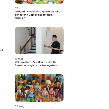
07. jun
Lekland i Stockholm, Tyresö: en rolig
och lärorik upplevelse för hela
familjen
r
ga
11. maj
Köldmedium: Så väljer du rätt för
framtidens kyl- och värmesystem
05. maj