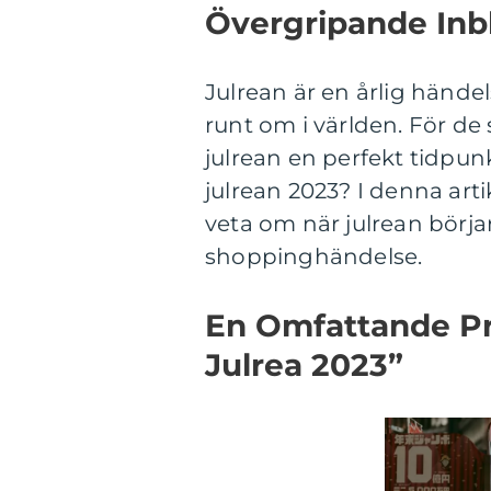
Övergripande Inbl
Julrean är en årlig händ
runt om i världen. För de
julrean en perfekt tidpun
julrean 2023? I denna art
veta om när julrean börja
shoppinghändelse.
En Omfattande Pr
Julrea 2023”