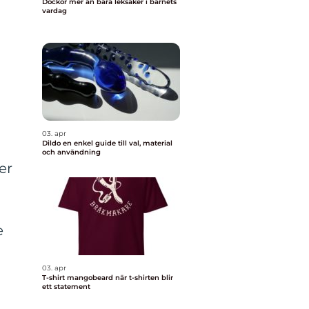
Dockor mer än bara leksaker i barnets
vardag
03. apr
Dildo en enkel guide till val, material
och användning
er
e
03. apr
T-shirt mangobeard när t-shirten blir
ett statement