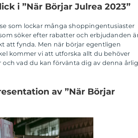
ick i ”När Börjar Julrea 2023”
else som lockar många shoppingentusiaster
 som söker efter rabatter och erbjudanden ä
kt att fynda. Men när börjar egentligen
ikel kommer vi att utforska allt du behöver
r och vad du kan förvänta dig av denna årli
esentation av ”När Börjar