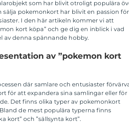
robjekt som har blivit otroligt populära öv
h sälja pokemonkort har blivit en passion fö
ster. I den här artikeln kommer vi att
mon kort köpa” och ge dig en inblick i vad
del av denna spännande hobby.
esentation av ”pokemon kort
essen där samlare och entusiaster förvärv
t för att expandera sina samlingar eller för
de. Det finns olika typer av pokemonkort
. Bland de mest populära typerna finns
ka kort” och ”sällsynta kort”.