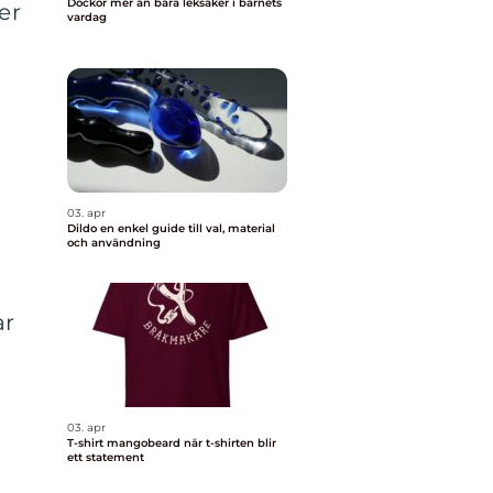
Dockor mer än bara leksaker i barnets
er
vardag
r
03. apr
Dildo en enkel guide till val, material
och användning
ar
03. apr
T-shirt mangobeard när t-shirten blir
ett statement