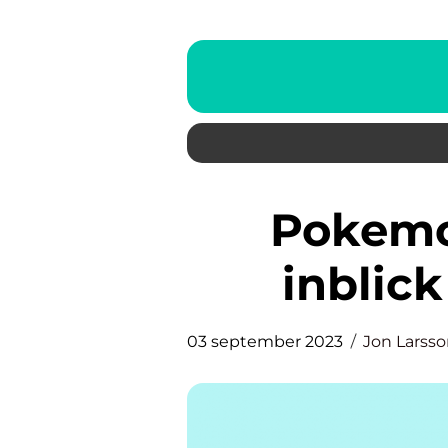
Pokemonkort köpa – En
inblick
03 september 2023
Jon Larss