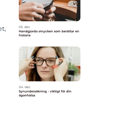
t,
05. dec
Handgjorda smycken som berättar en
historia
a
d
04. dec
Synundersökning - viktigt för din
ögonhälsa