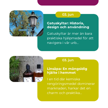
03. jun
Gatuskyltar: Historia,
design och användning
Gatuskyltar är mer än bara
praktiska hjälpmedel för att
navigera i vår urb...
03. jun
Linsåpa: En mångsidig
hjälte i hemmet
I en tid där kemiska
rengöringsmedel dominerar
marknaden, harkar det en
charm och praktika...