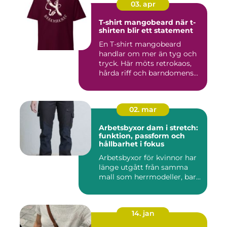
03. apr
T-shirt mangobeard när t-
shirten blir ett statement
En T-shirt mangobeard
handlar om mer än tyg och
tryck. Här möts retrokaos,
hårda riff och barndomens...
02. mar
Arbetsbyxor dam i stretch:
funktion, passform och
hållbarhet i fokus
Arbetsbyxor för kvinnor har
länge utgått från samma
mall som herrmodeller, bar...
14. jan