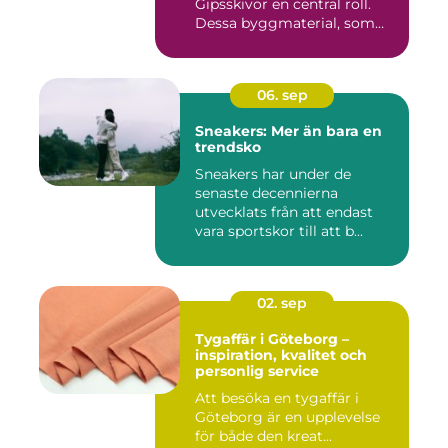
Gipsskivor en central roll.
Dessa byggmaterial, som
oftast &aum...
06. sep
Sneakers: Mer än bara en
trendsko
Sneakers har under de
senaste decennierna
utvecklats från att endast
vara sportskor till att b...
02. sep
Tygaffär i Göteborg –
inspiration, kvalitet och
personlig service
Att besöka en tygaffär i
Göteborg är en upplevelse
för både den kreat...