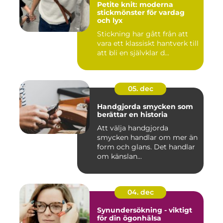
Petite knit: moderna
stickmönster för vardag
och lyx
Stickning har gått från att
vara ett klassiskt hantverk till
att bli en självklar d...
05. dec
Handgjorda smycken som
berättar en historia
Att välja handgjorda
smycken handlar om mer än
form och glans. Det handlar
om känslan...
04. dec
Synundersökning - viktigt
för din ögonhälsa