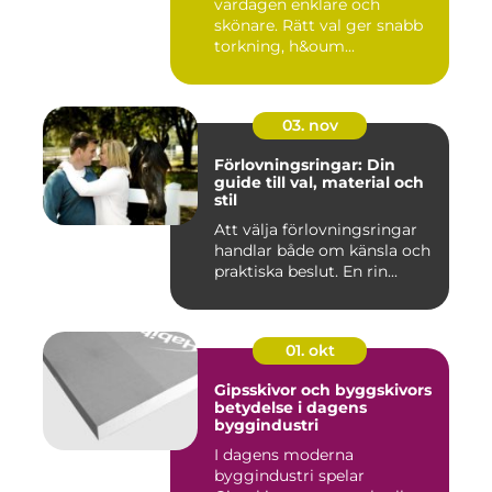
vardagen enklare och
skönare. Rätt val ger snabb
torkning, h&oum...
03. nov
Förlovningsringar: Din
guide till val, material och
stil
Att välja förlovningsringar
handlar både om känsla och
praktiska beslut. En rin...
01. okt
Gipsskivor och byggskivors
betydelse i dagens
byggindustri
I dagens moderna
byggindustri spelar