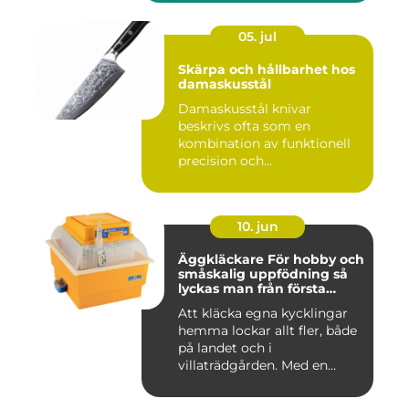
05. jul
Skärpa och hållbarhet hos
damaskusstål
Damaskusstål knivar
beskrivs ofta som en
kombination av funktionell
precision och
hantverksm&a...
10. jun
Äggkläckare För hobby och
småskalig uppfödning så
lyckas man från första
ägget
Att kläcka egna kycklingar
hemma lockar allt fler, både
på landet och i
villaträdgården. Med en
mode...