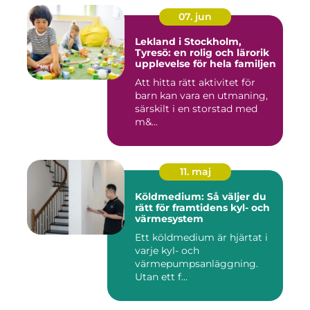
07. jun
Lekland i Stockholm,
Tyresö: en rolig och lärorik
upplevelse för hela familjen
Att hitta rätt aktivitet för
barn kan vara en utmaning,
särskilt i en storstad med
m&...
11. maj
Köldmedium: Så väljer du
rätt för framtidens kyl- och
värmesystem
Ett köldmedium är hjärtat i
varje kyl- och
värmepumpsanläggning.
Utan ett f...