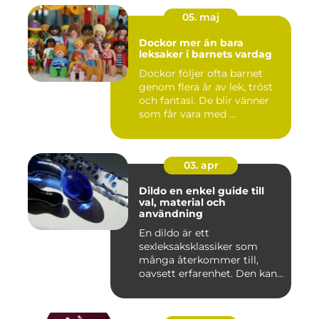
05. maj
Dockor mer än bara
leksaker i barnets vardag
Dockor följer ofta barnet
genom flera år av lek, tröst
och fantasi. De blir vänner
som får vara med ...
03. apr
Dildo en enkel guide till
val, material och
användning
En dildo är ett
sexleksaksklassiker som
många återkommer till,
oavsett erfarenhet. Den kan
användas ...