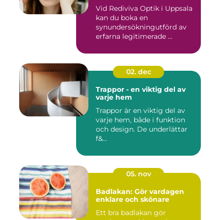
Vid Rediviva Optik i Uppsala
kan du boka en
synundersökningutförd av
erfarna legitimerade ...
02. dec
Trappor - en viktig del av
varje hem
Trappor är en viktig del av
varje hem, både i funktion
och design. De underlättar
f&...
05. nov
Badlakan: Gör vardagen
enklare och skönare
Ett bra badlakan gör