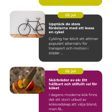
03. jul
Upptäck de stora
fördelarna med att leasa
en cykel
Cykling har blivit ett alltmer
populärt alternativ för
transport och motion i
städer ...
02. jul
Skärbrädor av ek: Ett
hållbart och stilfullt val för
köket
I dagens moderna kök finns
det ett stort utbud av
köksredskap att välja bland,
men f&...