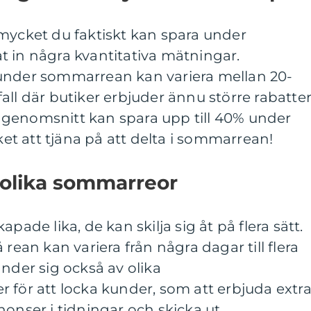
mycket du faktiskt kan spara under
t in några kvantitativa mätningar.
under sommarrean kan variera mellan 20-
all där butiker erbjuder ännu större rabatter
 i genomsnitt kan spara upp till 40% under
t att tjäna på att delta i sommarrean!
 olika sommarreor
pade lika, de kan skilja sig åt på flera sätt.
 rean kan variera från några dagar till flera
änder sig också av olika
 för att locka kunder, som att erbjuda extr
nonser i tidningar och skicka ut