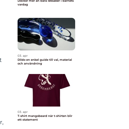
Dockor mer än bara leksaker i barnets
vardag
n
03. apr
t
Dildo en enkel guide till val, material
och användning
03. apr
T-shirt mangobeard när t-shirten blir
ett statement
r,