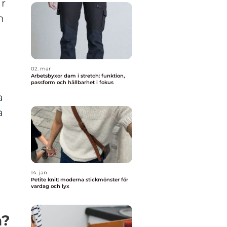
är
n
02. mar
Arbetsbyxor dam i stretch: funktion,
passform och hållbarhet i fokus
a
a
14. jan
Petite knit: moderna stickmönster för
vardag och lyx
a?