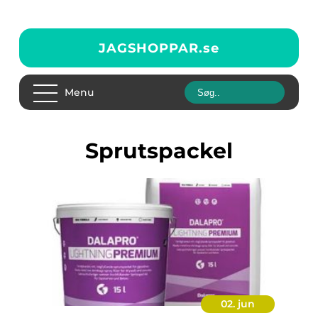
JAGSHOPPAR.
se
Menu
Sprutspackel
02. jun