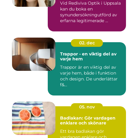
Vid Rediviva Optik i Uppsala
kan du boka en
synundersökningutförd av
erfarna legitimerade ...
02. dec
Trappor - en viktig del av
varje hem
Trappor är en viktig del av
varje hem, både i funktion
och design. De underlättar
f&...
05. nov
Badlakan: Gör vardagen
enklare och skönare
Ett bra badlakan gör
vardagen enklare och