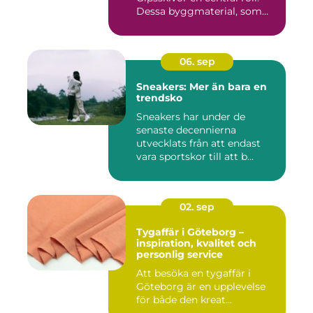
Dessa byggmaterial, som
oftast &aum...
06. sep
Sneakers: Mer än bara en
trendsko
Sneakers har under de
senaste decennierna
utvecklats från att endast
vara sportskor till att b...
02. sep
Tygaffär i Göteborg –
inspiration, kvalitet och
personlig service
Att besöka en tygaffär i
Göteborg är en upplevelse
för både den kreat...