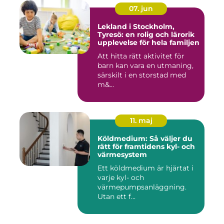
07. jun
Lekland i Stockholm,
Tyresö: en rolig och lärorik
upplevelse för hela familjen
Att hitta rätt aktivitet för
barn kan vara en utmaning,
särskilt i en storstad med
m&...
11. maj
Köldmedium: Så väljer du
rätt för framtidens kyl- och
värmesystem
Ett köldmedium är hjärtat i
varje kyl- och
värmepumpsanläggning.
Utan ett f...