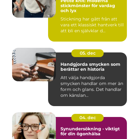
Petite knit: moderna
stickmönster för vardag
och lyx
Stickning har gått från att
vara ett klassiskt hantverk till
att bli en självklar d...
05. dec
Handgjorda smycken som
berättar en historia
Att välja handgjorda
smycken handlar om mer än
form och glans. Det handlar
om känslan...
04. dec
Synundersökning - viktigt
för din ögonhälsa