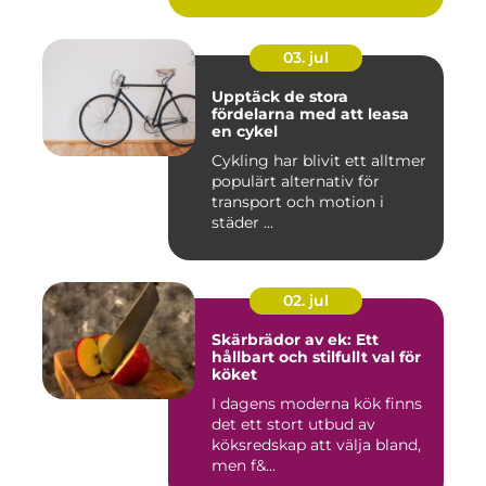
03. jul
Upptäck de stora
fördelarna med att leasa
en cykel
Cykling har blivit ett alltmer
populärt alternativ för
transport och motion i
städer ...
02. jul
Skärbrädor av ek: Ett
hållbart och stilfullt val för
köket
I dagens moderna kök finns
det ett stort utbud av
köksredskap att välja bland,
men f&...