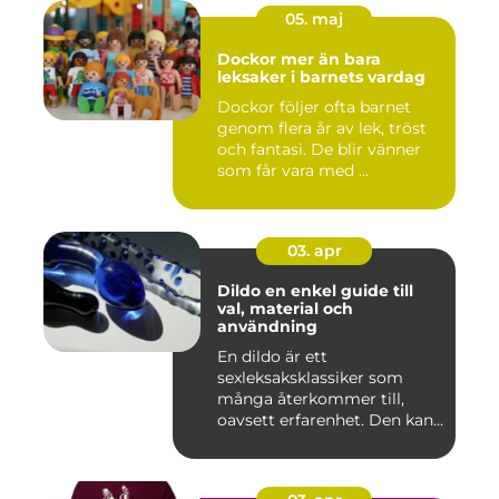
05. maj
Dockor mer än bara
leksaker i barnets vardag
Dockor följer ofta barnet
genom flera år av lek, tröst
och fantasi. De blir vänner
som får vara med ...
03. apr
Dildo en enkel guide till
val, material och
användning
En dildo är ett
sexleksaksklassiker som
många återkommer till,
oavsett erfarenhet. Den kan
användas ...