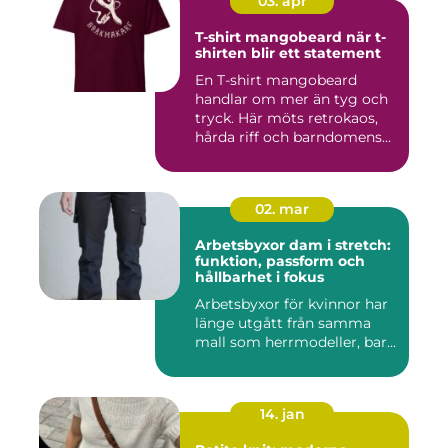
03. apr
T-shirt mangobeard när t-
shirten blir ett statement
En T-shirt mangobeard
handlar om mer än tyg och
tryck. Här möts retrokaos,
hårda riff och barndomens...
02. mar
Arbetsbyxor dam i stretch:
funktion, passform och
hållbarhet i fokus
Arbetsbyxor för kvinnor har
länge utgått från samma
mall som herrmodeller, bar...
14. jan