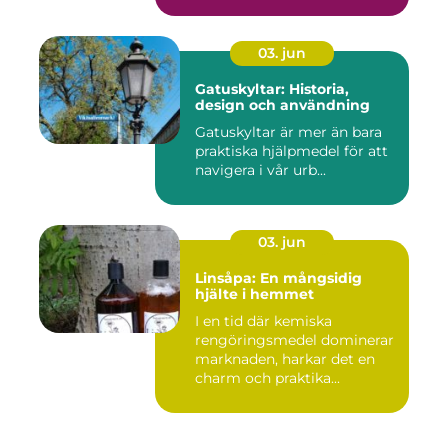
03. jun
Gatuskyltar: Historia,
design och användning
Gatuskyltar är mer än bara
praktiska hjälpmedel för att
navigera i vår urb...
03. jun
Linsåpa: En mångsidig
hjälte i hemmet
I en tid där kemiska
rengöringsmedel dominerar
marknaden, harkar det en
charm och praktika...