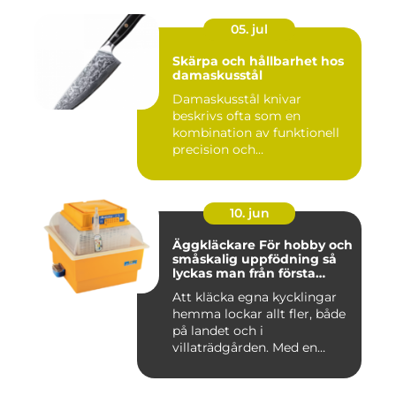
05. jul
Skärpa och hållbarhet hos
damaskusstål
Damaskusstål knivar
beskrivs ofta som en
kombination av funktionell
precision och
hantverksm&a...
10. jun
Äggkläckare För hobby och
småskalig uppfödning så
lyckas man från första
ägget
Att kläcka egna kycklingar
hemma lockar allt fler, både
på landet och i
villaträdgården. Med en
mode...