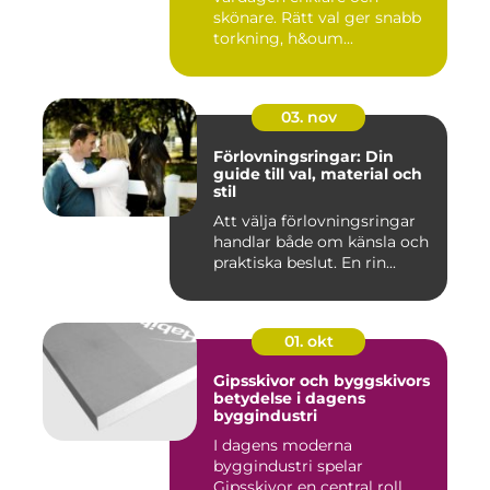
skönare. Rätt val ger snabb
torkning, h&oum...
03. nov
Förlovningsringar: Din
guide till val, material och
stil
Att välja förlovningsringar
handlar både om känsla och
praktiska beslut. En rin...
01. okt
Gipsskivor och byggskivors
betydelse i dagens
byggindustri
I dagens moderna
byggindustri spelar
Gipsskivor en central roll.