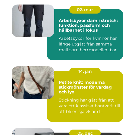
02. mar
Arbetsbyxor dam i stretch:
funktion, passform och
hållbarhet i fokus
Arbetsbyxor för kvinnor har
länge utgått från samma
mall som herrmodeller, bar...
14. jan
Petite knit: moderna
stickmönster för vardag
och lyx
Stickning har gått från att
vara ett klassiskt hantverk till
att bli en självklar d...
05. dec