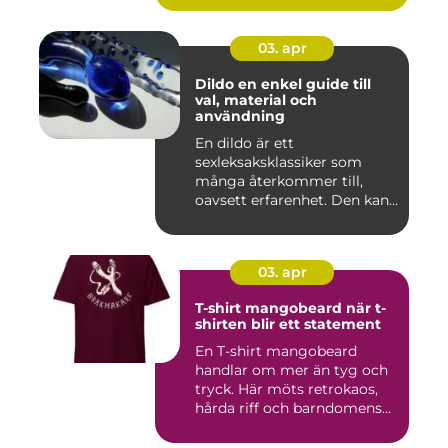
03. apr
Dildo en enkel guide till
val, material och
användning
En dildo är ett
sexleksaksklassiker som
många återkommer till,
oavsett erfarenhet. Den kan
användas ...
03. apr
T-shirt mangobeard när t-
shirten blir ett statement
En T-shirt mangobeard
handlar om mer än tyg och
tryck. Här möts retrokaos,
hårda riff och barndomens...