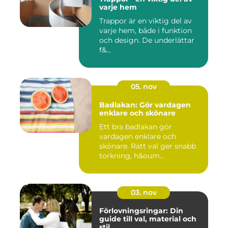
varje hem
Trappor är en viktig del av
varje hem, både i funktion
och design. De underlättar
f&...
05. nov
Badlakan: Gör vardagen
enklare och skönare
Ett bra badlakan gör
vardagen enklare och
skönare. Rätt val ger snabb
torkning, h&oum...
03. nov
Förlovningsringar: Din
guide till val, material och
stil