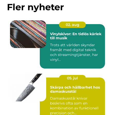
Fler nyheter
02. aug
Vinylskivor: En tidlös kärlek
till musik
Trots att världen skyndar
framåt med digital teknik
och streamingtjänster, har
vinyl...
05. jul
Skärpa och hållbarhet hos
damaskusstål
Damaskusstål knivar
beskrivs ofta som en
kombination av funktionell
precision och