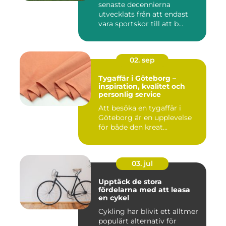
senaste decennierna
utvecklats från att endast
vara sportskor till att b...
02. sep
Tygaffär i Göteborg –
inspiration, kvalitet och
personlig service
Att besöka en tygaffär i
Göteborg är en upplevelse
för både den kreat...
03. jul
Upptäck de stora
fördelarna med att leasa
en cykel
Cykling har blivit ett alltmer
populärt alternativ för