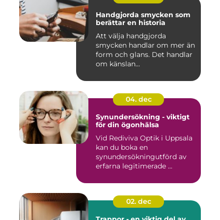
Handgjorda smycken som
berättar en historia
Att välja handgjorda
smycken handlar om mer än
form och glans. Det handlar
om känslan...
04. dec
Synundersökning - viktigt
för din ögonhälsa
Vid Rediviva Optik i Uppsala
kan du boka en
synundersökningutförd av
erfarna legitimerade ...
02. dec
Trappor - en viktig del av