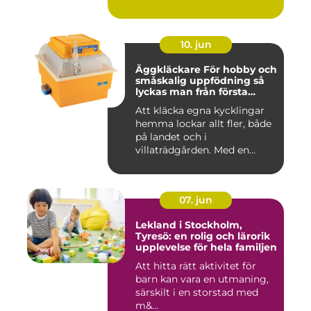
hantverksm&a...
10. jun
Äggkläckare För hobby och
småskalig uppfödning så
lyckas man från första
ägget
Att kläcka egna kycklingar
hemma lockar allt fler, både
på landet och i
villaträdgården. Med en
mode...
07. jun
Lekland i Stockholm,
Tyresö: en rolig och lärorik
upplevelse för hela familjen
Att hitta rätt aktivitet för
barn kan vara en utmaning,
särskilt i en storstad med
m&...