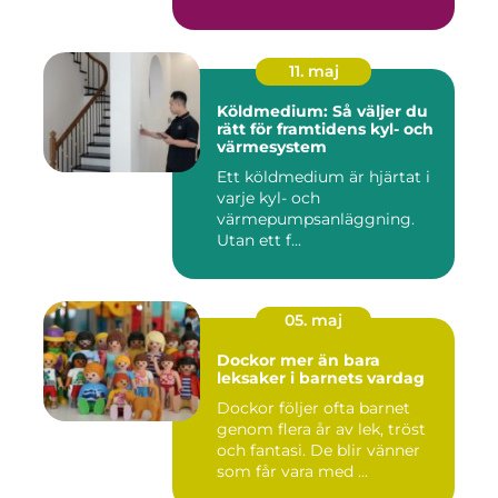
11. maj
Köldmedium: Så väljer du
rätt för framtidens kyl- och
värmesystem
Ett köldmedium är hjärtat i
varje kyl- och
värmepumpsanläggning.
Utan ett f...
05. maj
Dockor mer än bara
leksaker i barnets vardag
Dockor följer ofta barnet
genom flera år av lek, tröst
och fantasi. De blir vänner
som får vara med ...