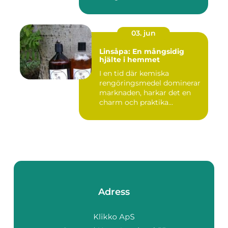
03. jun
Linsåpa: En mångsidig
hjälte i hemmet
I en tid där kemiska
rengöringsmedel dominerar
marknaden, harkar det en
charm och praktika...
Adress