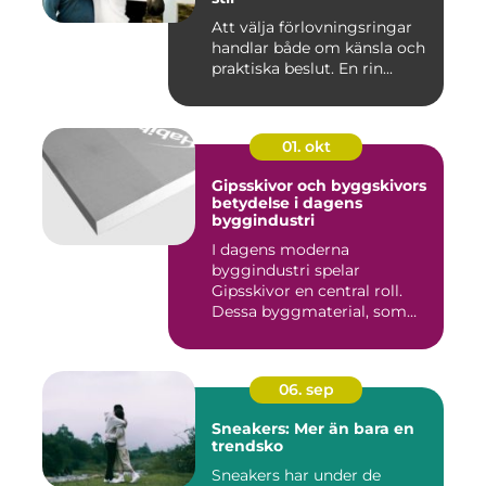
Att välja förlovningsringar
handlar både om känsla och
praktiska beslut. En rin...
01. okt
Gipsskivor och byggskivors
betydelse i dagens
byggindustri
I dagens moderna
byggindustri spelar
Gipsskivor en central roll.
Dessa byggmaterial, som
oftast &aum...
06. sep
Sneakers: Mer än bara en
trendsko
Sneakers har under de