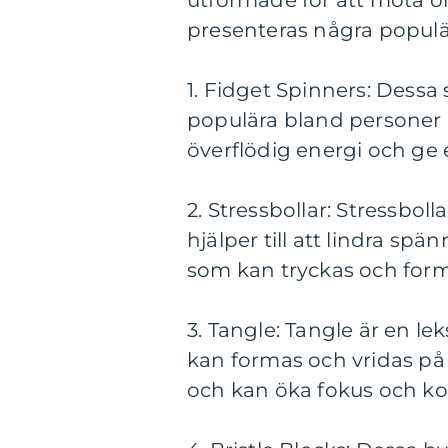
utformade för att möta 
presenteras några populär
1. Fidget Spinners: Dessa
populära bland personer m
överflödig energi och ge 
2. Stressbollar: Stressbo
hjälper till att lindra sp
som kan tryckas och forma
3. Tangle: Tangle är en le
kan formas och vridas på 
och kan öka fokus och ko