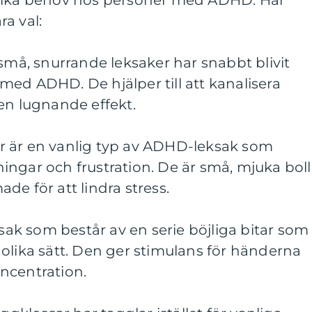
olika behov hos personer med ADHD. Här
a val:
 små, snurrande leksaker har snabbt blivit
ed ADHD. De hjälper till att kanalisera
en lugnande effekt.
llar är en vanlig typ av ADHD-leksak som
änningar och frustration. De är små, mjuka boll
de för att lindra stress.
ksak som består av en serie böjliga bitar som
olika sätt. Den ger stimulans för händerna
ncentration.