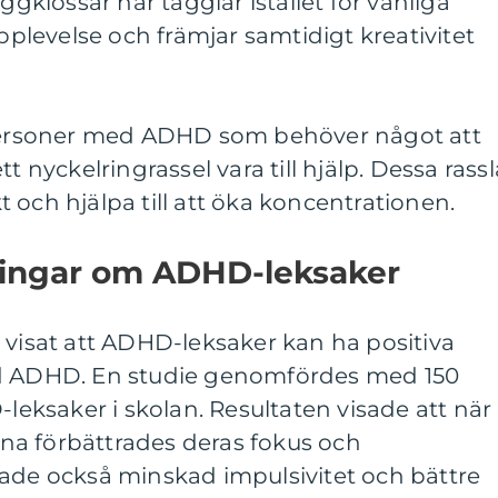
ggklossar har tagglar istället för vanliga
upplevelse och främjar samtidigt kreativitet
 personer med ADHD som behöver något att
t nyckelringrassel vara till hjälp. Dessa rassl
 och hjälpa till att öka koncentrationen.
ningar om ADHD-leksaker
 visat att ADHD-leksaker kan ha positiva
ed ADHD. En studie genomfördes med 150
ksaker i skolan. Resultaten visade att när
a förbättrades deras fokus och
sade också minskad impulsivitet och bättre