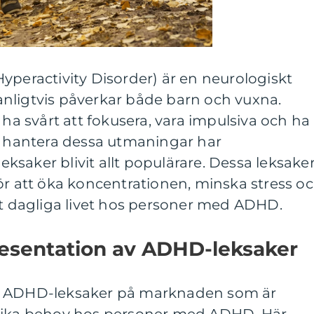
yperactivity Disorder) är en neurologiskt
nligtvis påverkar både barn och vuxna.
 svårt att fokusera, vara impulsiva och ha
tt hantera dessa utmaningar har
saker blivit allt populärare. Dessa leksake
ör att öka koncentrationen, minska stress o
et dagliga livet hos personer med ADHD.
esentation av ADHD-leksaker
a ADHD-leksaker på marknaden som är