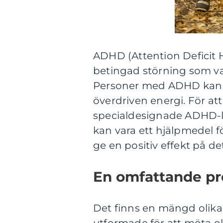
ADHD (Attention Deficit H
betingad störning som va
Personer med ADHD kan ha
överdriven energi. För a
specialdesignade ADHD-lek
kan vara ett hjälpmedel f
ge en positiv effekt på d
En omfattande pr
Det finns en mängd olik