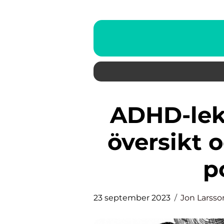
ADHD-leksaker: En grundlig
översikt 
p
23 september 2023
Jon Larsso