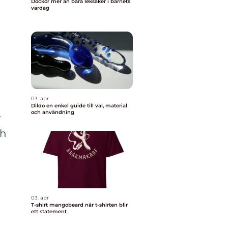
Dockor mer än bara leksaker i barnets
vardag
03. apr
Dildo en enkel guide till val, material
och användning
r
ch
03. apr
T-shirt mangobeard när t-shirten blir
ett statement