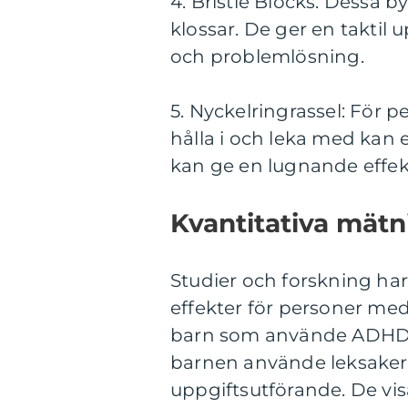
4. Bristle Blocks: Dessa by
klossar. De ger en taktil 
och problemlösning.
5. Nyckelringrassel: För
hålla i och leka med kan et
kan ge en lugnande effekt
Kvantitativa mät
Studier och forskning har
effekter för personer m
barn som använde ADHD-le
barnen använde leksakern
uppgiftsutförande. De vi