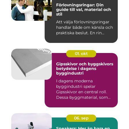
Förlovningsringar: Din
guide till val, material och
stil
Att välja förlovningsringar
handlar både om känsla och
praktiska beslut. En rin...
01. okt
Gipsskivor och byggskivors
betydelse i dagens
byggindustri
I dagens moderna
byggindustri spelar
Gipsskivor en central roll.
Dessa byggmaterial, som
oftast &aum...
06. sep
Sneakers: Mer än bara en