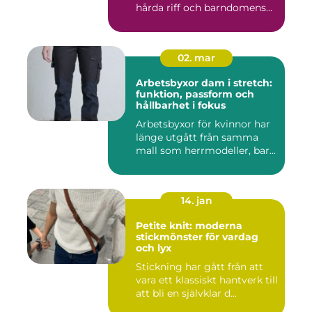
hårda riff och barndomens...
02. mar
Arbetsbyxor dam i stretch:
funktion, passform och
hållbarhet i fokus
Arbetsbyxor för kvinnor har
länge utgått från samma
mall som herrmodeller, bar...
14. jan
Petite knit: moderna
stickmönster för vardag
och lyx
Stickning har gått från att
vara ett klassiskt hantverk till
att bli en självklar d...