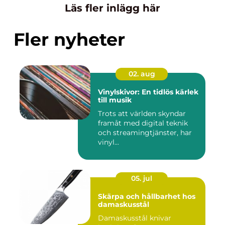
Läs fler inlägg här
Fler nyheter
02. aug
Vinylskivor: En tidlös kärlek
till musik
Trots att världen skyndar
framåt med digital teknik
och streamingtjänster, har
vinyl...
05. jul
Skärpa och hållbarhet hos
damaskusstål
Damaskusstål knivar