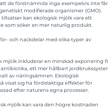
att de förstnämnda inga exempelvis inte får
 genetiskt modifierade organismer (GMO).
illsatser kan ekologisk mjölk vara ett
 de som söker en mer naturlig produkt.
ör- och nackdelar med olika typer av
 mjölk inkluderar en minskad exponering f
 antibiotika, ett mer hållbart jordbrukssyst
 halt av näringsämnen. Ekologisk
 visat sig ha fördelaktiga effekter för
assad efter naturens egna processer.
sk mjölk kan vara den högre kostnaden