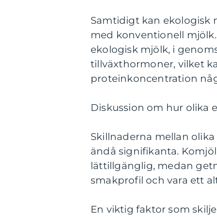
Samtidigt kan ekologisk m
med konventionell mjölk.
ekologisk mjölk, i genoms
tillväxthormoner, vilket
proteinkoncentration någ
Diskussion om hur olika ek
Skillnaderna mellan olik
ändå signifikanta. Komjö
lättillgänglig, medan get
smakprofil och vara ett alt
En viktig faktor som skil