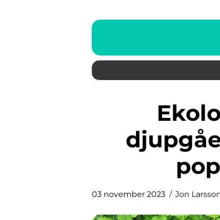
Ekologisk mjölk: En
djupgåe
pop
03 november 2023
Jon Larsso