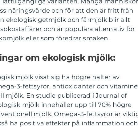
 lättillgängliga varianten. Många människo
s näringsvärde och för att den är fritt från
n ekologisk getmjölk och fårmjölk blir allt
lsokostaffärer och är populära alternativ för
 komjölk eller som föredrar smaken.
ingar om ekologisk mjölk:
gisk mjölk visat sig ha högre halter av
a-3-fettsyror, antioxidanter och vitamine
 mjölk. En studie publicerad i Journal of
ologisk mjölk innehåller upp till 70% högre
entionell mjölk. Omega-3-fettsyror är vikti
kså ha positiva effekter på inflammation och