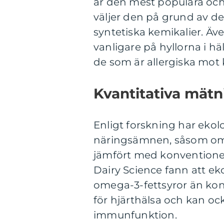
är den mest populära och
väljer den på grund av des
syntetiska kemikalier. Äve
vanligare på hyllorna i hä
de som är allergiska mot
Kvantitativa mätn
Enligt forskning har ekolo
näringsämnen, såsom omeg
jämfört med konventionell
Dairy Science fann att ek
omega-3-fettsyror än konv
för hjärthälsa och kan oc
immunfunktion.