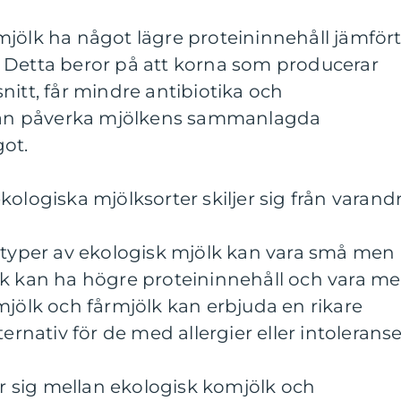
jölk ha något lägre proteininnehåll jämför
 Detta beror på att korna som producerar
nitt, får mindre antibiotika och
 kan påverka mjölkens sammanlagda
ot.
ologiska mjölksorter skiljer sig från varandr
a typer av ekologisk mjölk kan vara små men
lk kan ha högre proteininnehåll och vara me
mjölk och fårmjölk kan erbjuda en rikare
ernativ för de med allergier eller intoleranse
jer sig mellan ekologisk komjölk och