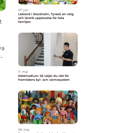
07. jun
Lekland i Stockholm, Tyresö: en rolig
och lärorik upplevelse för hela
t
familjen
va
-
11. maj
Köldmedium: Så väljer du rätt för
framtidens kyl- och värmesystem
05. maj