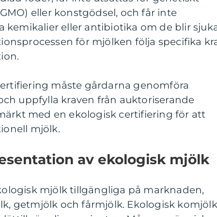
MO) eller konstgödsel, och får inte
kemikalier eller antibiotika om de blir sjuka
nsprocessen för mjölken följa specifika kr
tion.
certifiering måste gårdarna genomföra
ch uppfylla kraven från auktoriserande
ärkt med en ekologisk certifiering för att
ionell mjölk.
esentation av ekologisk mjölk
ekologisk mjölk tillgängliga på marknaden,
lk, getmjölk och fårmjölk. Ekologisk komjöl