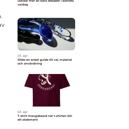
Dockor mer än bara leksaker i barnets
vardag
.
av
03. apr
Dildo en enkel guide till val, material
och användning
03. apr
T-shirt mangobeard när t-shirten blir
ett statement
k