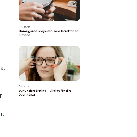
t
05. dec
Handgjorda smycken som berättar en
historia
a:
04. dec
Synundersökning - viktigt för din
r
ögonhälsa
r.