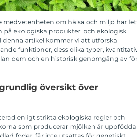
 medvetenheten om hälsa och miljö har let
an på ekologiska produkter, och ekologisk
I denna artikel kommer vi att utforska
ande funktioner, dess olika typer, kvantitati
llan dem och en historisk genomgång av för
grundlig översikt över
erad enligt strikta ekologiska regler och
tt korna som producerar mjölken är uppfödda
ad foder, får inte utsättas för genetiskt