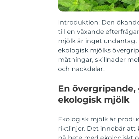
Introduktion: Den ökande
till en växande efterfråg
mjölk är inget undantag. 
ekologisk mjölks övergrip
mätningar, skillnader me
och nackdelar.
En övergripande, 
ekologisk mjölk
Ekologisk mjölk är produc
riktlinjer. Det innebär a
på bete med ekologiskt odl