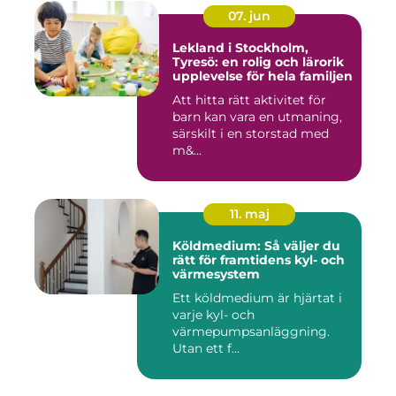
07. jun
Lekland i Stockholm,
Tyresö: en rolig och lärorik
upplevelse för hela familjen
Att hitta rätt aktivitet för
barn kan vara en utmaning,
särskilt i en storstad med
m&...
11. maj
Köldmedium: Så väljer du
rätt för framtidens kyl- och
värmesystem
Ett köldmedium är hjärtat i
varje kyl- och
värmepumpsanläggning.
Utan ett f...