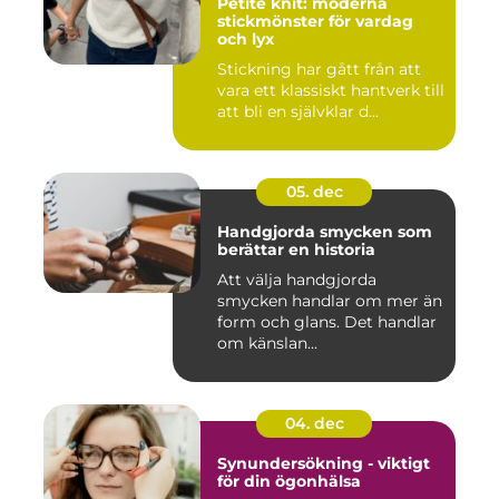
Petite knit: moderna
stickmönster för vardag
och lyx
Stickning har gått från att
vara ett klassiskt hantverk till
att bli en självklar d...
05. dec
Handgjorda smycken som
berättar en historia
Att välja handgjorda
smycken handlar om mer än
form och glans. Det handlar
om känslan...
04. dec
Synundersökning - viktigt
för din ögonhälsa