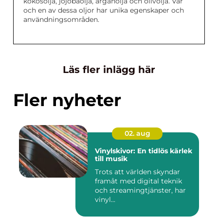
kokosolja, jojobaolja, arganolja och olivolja. Var
och en av dessa oljor har unika egenskaper och
användningsområden.
Läs fler inlägg här
Fler nyheter
02. aug
Vinylskivor: En tidlös kärlek
till musik
Trots att världen skyndar
framåt med digital teknik
och streamingtjänster, har
vinyl...