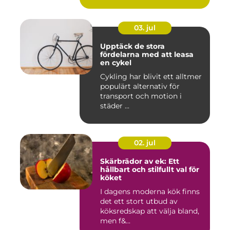
03. jul
Upptäck de stora
fördelarna med att leasa
en cykel
Cykling har blivit ett alltmer
populärt alternativ för
transport och motion i
städer ...
02. jul
Skärbrädor av ek: Ett
hållbart och stilfullt val för
köket
I dagens moderna kök finns
det ett stort utbud av
köksredskap att välja bland,
men f&...