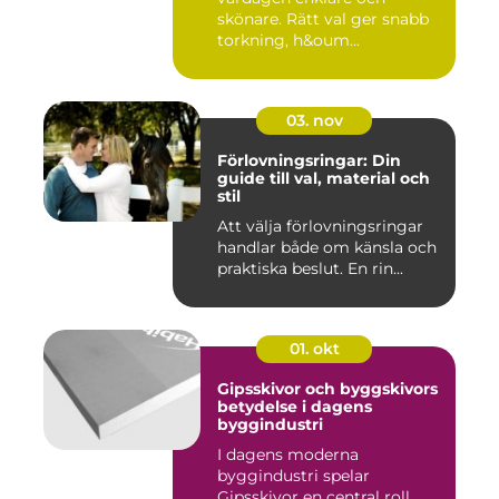
skönare. Rätt val ger snabb
torkning, h&oum...
03. nov
Förlovningsringar: Din
guide till val, material och
stil
Att välja förlovningsringar
handlar både om känsla och
praktiska beslut. En rin...
01. okt
Gipsskivor och byggskivors
betydelse i dagens
byggindustri
I dagens moderna
byggindustri spelar
Gipsskivor en central roll.