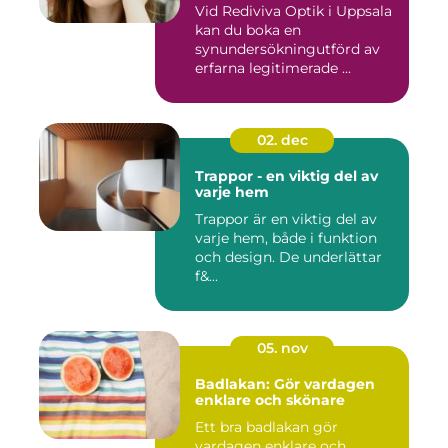
Vid Rediviva Optik i Uppsala
kan du boka en
synundersökningutförd av
erfarna legitimerade ...
02. dec
Trappor - en viktig del av
varje hem
Trappor är en viktig del av
varje hem, både i funktion
och design. De underlättar
f&...
05. nov
Badlakan: Gör vardagen
enklare och skönare
Ett bra badlakan gör
vardagen enklare och