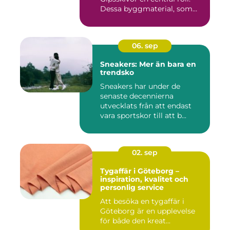
Dessa byggmaterial, som
oftast &aum...
06. sep
Sneakers: Mer än bara en
trendsko
Sneakers har under de
senaste decennierna
utvecklats från att endast
vara sportskor till att b...
02. sep
Tygaffär i Göteborg –
inspiration, kvalitet och
personlig service
Att besöka en tygaffär i
Göteborg är en upplevelse
för både den kreat...