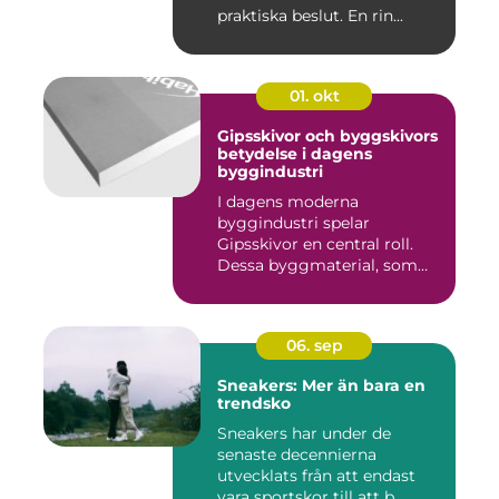
praktiska beslut. En rin...
01. okt
Gipsskivor och byggskivors
betydelse i dagens
byggindustri
I dagens moderna
byggindustri spelar
Gipsskivor en central roll.
Dessa byggmaterial, som
oftast &aum...
06. sep
Sneakers: Mer än bara en
trendsko
Sneakers har under de
senaste decennierna
utvecklats från att endast
vara sportskor till att b...