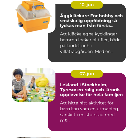
10. jun
Äggkläckare För hobby och
småskalig uppfödning så
lyckas man från första
ägget
Att kläcka egna kycklingar
hemma lockar allt fler, både
på landet och i
villaträdgården. Med en
mode...
07. jun
Lekland i Stockholm,
Tyresö: en rolig och lärorik
upplevelse för hela familjen
Att hitta rätt aktivitet för
barn kan vara en utmaning,
särskilt i en storstad med
m&...