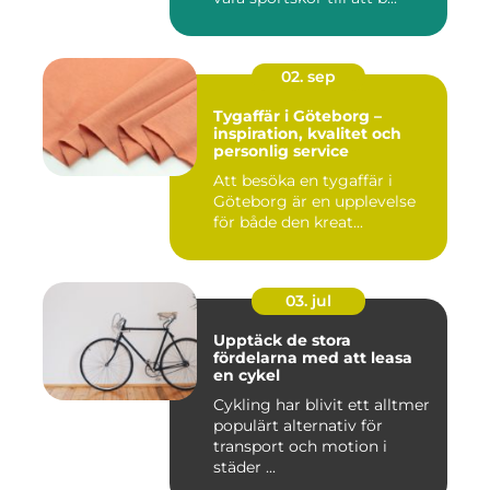
02. sep
Tygaffär i Göteborg –
inspiration, kvalitet och
personlig service
Att besöka en tygaffär i
Göteborg är en upplevelse
för både den kreat...
03. jul
Upptäck de stora
fördelarna med att leasa
en cykel
Cykling har blivit ett alltmer
populärt alternativ för
transport och motion i
städer ...