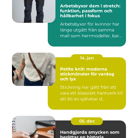
Arbetsbyxor dam i stretch:
funktion, passform och
hållbarhet i fokus
Arbetsbyxor för kvinnor har
länge utgått från samma
mall som herrmodeller, bar...
14. jan
Petite knit: moderna
stickmönster för vardag
och lyx
Stickning har gått från att
vara ett klassiskt hantverk till
att bli en självklar d...
05. dec
Handgjorda smycken som
berättar en historia