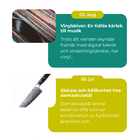
02. aug
Vinylskivor: En tidlös kärlek
till musik
Trots att världen skyndar
framåt med digital teknik
och streamingtjänster, har
vinyl...
05. jul
Skärpa och hållbarhet hos
damaskusstål
Damaskusstål knivar
beskrivs ofta som en
kombination av funktionell
precision och
hantverksm&a...