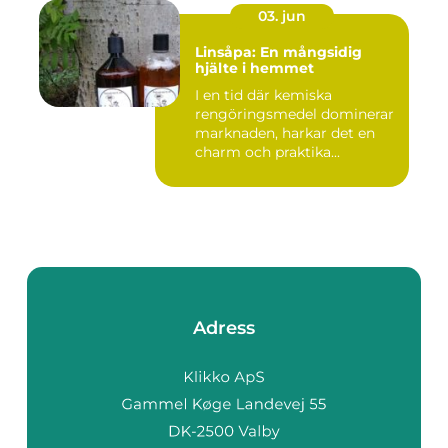
03. jun
Linsåpa: En mångsidig
hjälte i hemmet
I en tid där kemiska
rengöringsmedel dominerar
marknaden, harkar det en
charm och praktika...
Adress