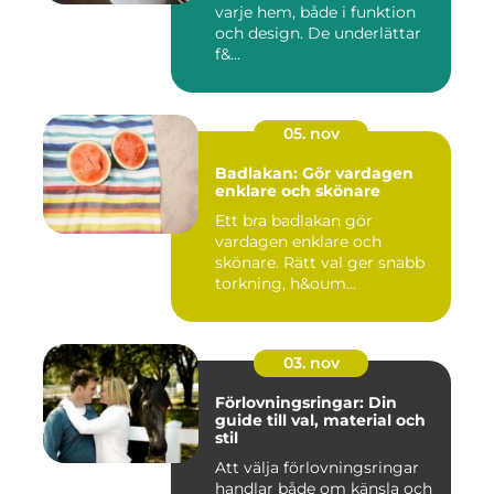
varje hem, både i funktion
och design. De underlättar
f&...
05. nov
Badlakan: Gör vardagen
enklare och skönare
Ett bra badlakan gör
vardagen enklare och
skönare. Rätt val ger snabb
torkning, h&oum...
03. nov
Förlovningsringar: Din
guide till val, material och
stil
Att välja förlovningsringar
handlar både om känsla och