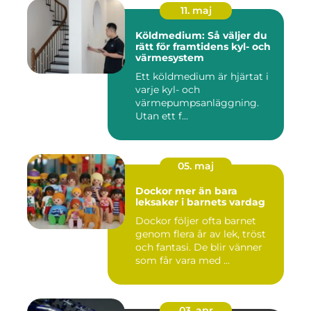
11. maj
Köldmedium: Så väljer du
rätt för framtidens kyl- och
värmesystem
Ett köldmedium är hjärtat i
varje kyl- och
värmepumpsanläggning.
Utan ett f...
05. maj
Dockor mer än bara
leksaker i barnets vardag
Dockor följer ofta barnet
genom flera år av lek, tröst
och fantasi. De blir vänner
som får vara med ...
03. apr