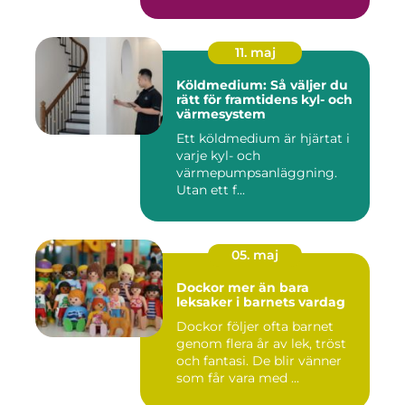
11. maj
Köldmedium: Så väljer du
rätt för framtidens kyl- och
värmesystem
Ett köldmedium är hjärtat i
varje kyl- och
värmepumpsanläggning.
Utan ett f...
05. maj
Dockor mer än bara
leksaker i barnets vardag
Dockor följer ofta barnet
genom flera år av lek, tröst
och fantasi. De blir vänner
som får vara med ...