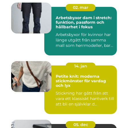
02. mar
Arbetsbyxor dam i stretch:
funktion, passform och
hållbarhet i fokus
Arbetsbyxor för kvinnor har
länge utgått från samma
mall som herrmodeller, bar...
14. jan
Petite knit: moderna
stickmönster för vardag
och lyx
Stickning har gått från att
vara ett klassiskt hantverk till
att bli en självklar d...
05. dec