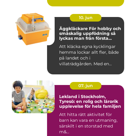
hantverksm&a...
10. jun
Äggkläckare För hobby och
småskalig uppfödning så
lyckas man från första
ägget
Att kläcka egna kycklingar
hemma lockar allt fler, både
på landet och i
villaträdgården. Med en
mode...
07. jun
Lekland i Stockholm,
Tyresö: en rolig och lärorik
upplevelse för hela familjen
Att hitta rätt aktivitet för
barn kan vara en utmaning,
särskilt i en storstad med
m&...