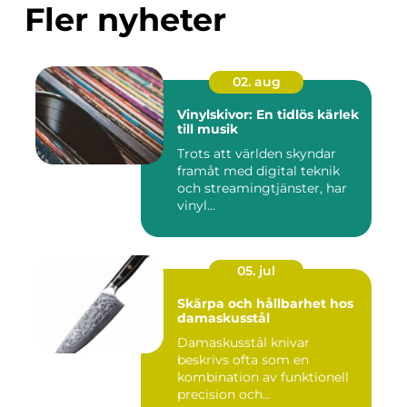
Fler nyheter
02. aug
Vinylskivor: En tidlös kärlek
till musik
Trots att världen skyndar
framåt med digital teknik
och streamingtjänster, har
vinyl...
05. jul
Skärpa och hållbarhet hos
damaskusstål
Damaskusstål knivar
beskrivs ofta som en
kombination av funktionell
precision och