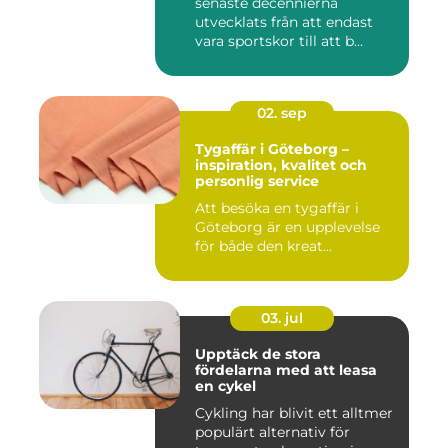
senaste decennierna
utvecklats från att endast
vara sportskor till att b...
02. sep
Tygaffär i Göteborg –
inspiration, kvalitet och
personlig service
Att besöka en tygaffär i
Göteborg är en upplevelse
för både den kreat...
03. jul
Upptäck de stora
fördelarna med att leasa
en cykel
Cykling har blivit ett alltmer
populärt alternativ för