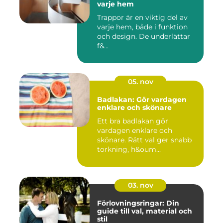
varje hem
Trappor är en viktig del av
varje hem, både i funktion
och design. De underlättar
f&...
05. nov
Badlakan: Gör vardagen
enklare och skönare
Ett bra badlakan gör
vardagen enklare och
skönare. Rätt val ger snabb
torkning, h&oum...
03. nov
Förlovningsringar: Din
guide till val, material och
stil