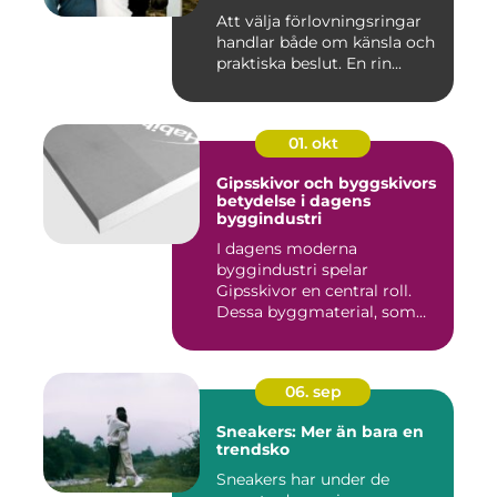
Att välja förlovningsringar
handlar både om känsla och
praktiska beslut. En rin...
01. okt
Gipsskivor och byggskivors
betydelse i dagens
byggindustri
I dagens moderna
byggindustri spelar
Gipsskivor en central roll.
Dessa byggmaterial, som
oftast &aum...
06. sep
Sneakers: Mer än bara en
trendsko
Sneakers har under de