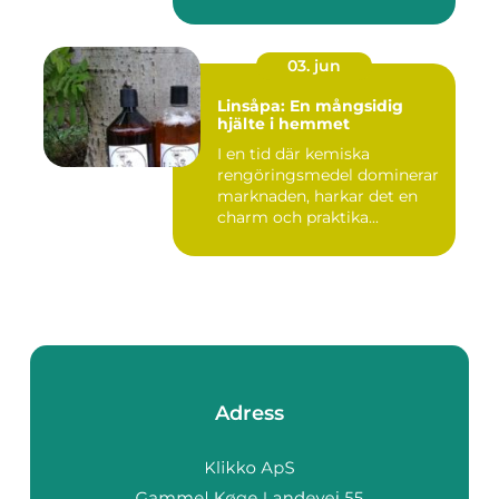
03. jun
Linsåpa: En mångsidig
hjälte i hemmet
I en tid där kemiska
rengöringsmedel dominerar
marknaden, harkar det en
charm och praktika...
Adress