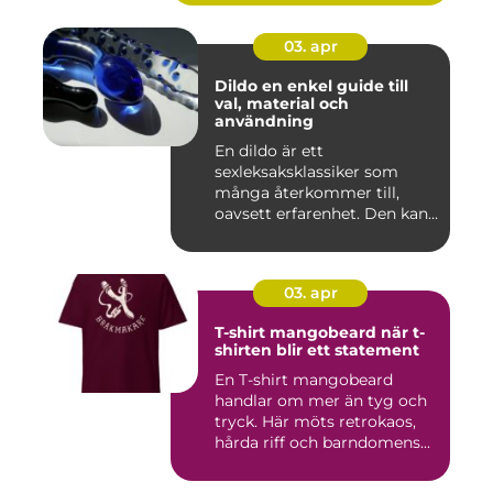
03. apr
Dildo en enkel guide till
val, material och
användning
En dildo är ett
sexleksaksklassiker som
många återkommer till,
oavsett erfarenhet. Den kan
användas ...
03. apr
T-shirt mangobeard när t-
shirten blir ett statement
En T-shirt mangobeard
handlar om mer än tyg och
tryck. Här möts retrokaos,
hårda riff och barndomens...