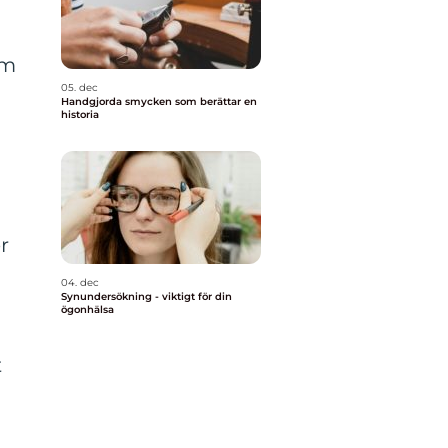
om
05. dec
Handgjorda smycken som berättar en
historia
p
r
04. dec
Synundersökning - viktigt för din
ögonhälsa
t