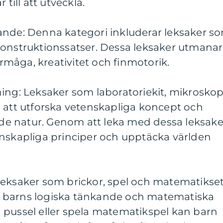
 till att utveckla.
ande: Denna kategori inkluderar leksaker s
konstruktionssatser. Dessa leksaker utmanar
måga, kreativitet och finmotorik.
ning: Leksaker som laboratoriekit, mikrosko
n att utforska vetenskapliga koncept och
e natur. Genom att leka med dessa leksake
enskapliga principer och upptäcka världen
Leksaker som brickor, spel och matematikse
kla barns logiska tänkande och matematiska
 pussel eller spela matematikspel kan barn