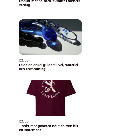
Dockor mer än bara leksaker i barnets
vardag
03. apr
Dildo en enkel guide till val, material
och användning
03. apr
T-shirt mangobeard när t-shirten blir
ett statement