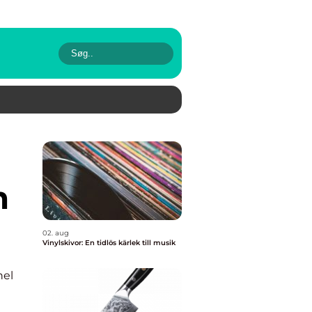
m
02. aug
Vinylskivor: En tidlös kärlek till musik
nel