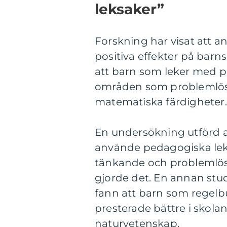
leksaker”
Forskning har visat att 
positiva effekter på barns
att barn som leker med p
områden som problemlösn
matematiska färdigheter.
En undersökning utförd a
använde pedagogiska leks
tänkande och problemlö
gjorde det. En annan stu
fann att barn som regel
presterade bättre i skol
naturvetenskap.