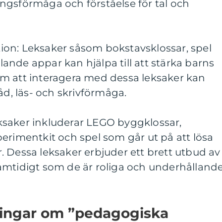
ngsförmåga och förståelse för tal och
on: Leksaker såsom bokstavsklossar, spel
nde appar kan hjälpa till att stärka barns
m att interagera med dessa leksaker kan
åd, läs- och skrivförmåga.
saker inkluderar LEGO byggklossar,
erimentkit och spel som går ut på att lösa
 Dessa leksaker erbjuder ett brett utbud av
amtidigt som de är roliga och underhålland
ningar om ”pedagogiska