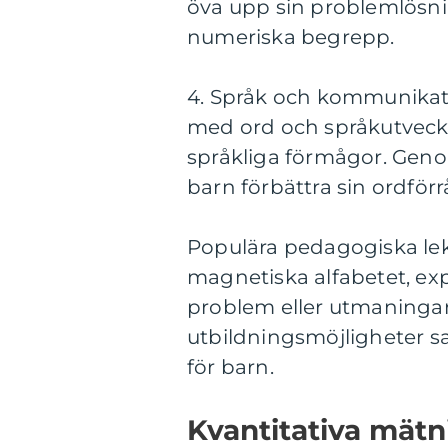
öva upp sin problemlösni
numeriska begrepp.
4. Språk och kommunikati
med ord och språkutveckla
språkliga förmågor. Geno
barn förbättra sin ordförr
Populära pedagogiska lek
magnetiska alfabetet, exp
problem eller utmaningar.
utbildningsmöjligheter s
för barn.
Kvantitativa mät