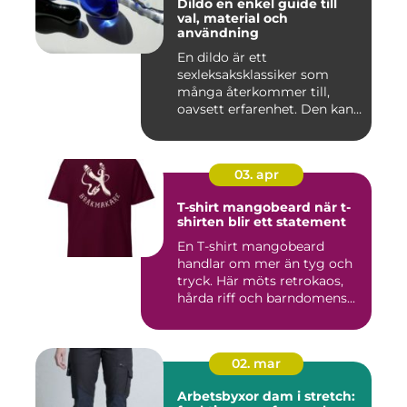
Dildo en enkel guide till
val, material och
användning
En dildo är ett
sexleksaksklassiker som
många återkommer till,
oavsett erfarenhet. Den kan
användas ...
03. apr
T-shirt mangobeard när t-
shirten blir ett statement
En T-shirt mangobeard
handlar om mer än tyg och
tryck. Här möts retrokaos,
hårda riff och barndomens...
02. mar
Arbetsbyxor dam i stretch: