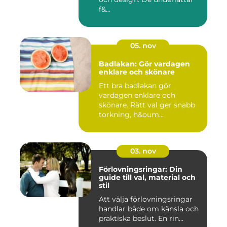
f&...
05. nov
Badlakan: Gör vardagen
enklare och skönare
Ett bra badlakan gör
vardagen enklare och
skönare. Rätt val ger snabb
torkning, h&oum...
03. nov
Förlovningsringar: Din
guide till val, material och
stil
Att välja förlovningsringar
handlar både om känsla och
praktiska beslut. En rin...