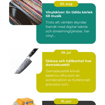
02. aug
Vinylskivor: En tidlös kärlek
till musik
Trots att världen skyndar
framåt med digital teknik
och streamingtjänster, har
vinyl...
05. jul
Skärpa och hållbarhet hos
damaskusstål
Damaskusstål knivar
beskrivs ofta som en
kombination av funktionell
precision och
hantverksm&a...
10. jun