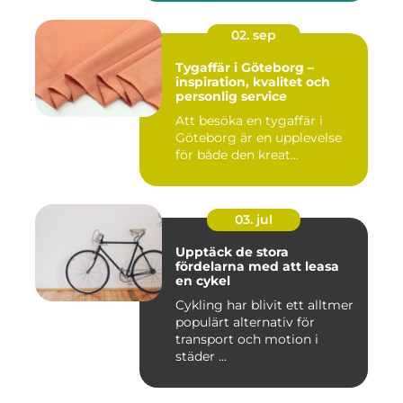
02. sep
Tygaffär i Göteborg –
inspiration, kvalitet och
personlig service
Att besöka en tygaffär i
Göteborg är en upplevelse
för både den kreat...
03. jul
Upptäck de stora
fördelarna med att leasa
en cykel
Cykling har blivit ett alltmer
populärt alternativ för
transport och motion i
städer ...