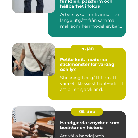
funktion, passform och
hållbarhet i fokus
Arbetsbyxor för kvinnor har
länge utgått från samma
mall som herrmodeller, bar...
14. jan
Petite knit: moderna
stickmönster för vardag
och lyx
Stickning har gått från att
vara ett klassiskt hantverk till
att bli en självklar d...
05. dec
Handgjorda smycken som
berättar en historia
Att välja handgjorda