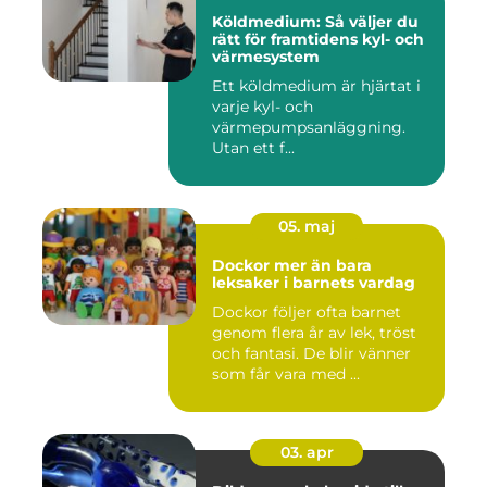
Köldmedium: Så väljer du
rätt för framtidens kyl- och
värmesystem
Ett köldmedium är hjärtat i
varje kyl- och
värmepumpsanläggning.
Utan ett f...
05. maj
Dockor mer än bara
leksaker i barnets vardag
Dockor följer ofta barnet
genom flera år av lek, tröst
och fantasi. De blir vänner
som får vara med ...
03. apr