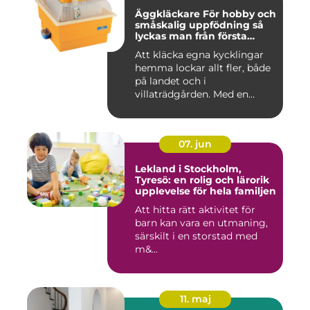
Äggkläckare För hobby och
småskalig uppfödning så
lyckas man från första
ägget
Att kläcka egna kycklingar
hemma lockar allt fler, både
på landet och i
villaträdgården. Med en
mode...
07. jun
Lekland i Stockholm,
Tyresö: en rolig och lärorik
upplevelse för hela familjen
Att hitta rätt aktivitet för
barn kan vara en utmaning,
särskilt i en storstad med
m&...
11. maj