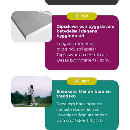
01. okt
Gipsskivor och byggskivors
betydelse i dagens
byggindustri
I dagens moderna
byggindustri spelar
Gipsskivor en central roll.
Dessa byggmaterial, som
oftast &aum...
06. sep
Sneakers: Mer än bara en
trendsko
Sneakers har under de
senaste decennierna
utvecklats från att endast
vara sportskor till att b...