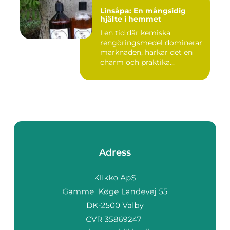
Linsåpa: En mångsidig
hjälte i hemmet
I en tid där kemiska
rengöringsmedel dominerar
marknaden, harkar det en
charm och praktika...
Adress